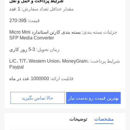
شرایط پرداخت و حمل و نقل
مقدار حداقل تعداد سفارش:
1 عدد
قیمت:
$39-270
جزئیات بسته بندی:
بسته بندی کارتن استاندارد Micro Mini
SFP Media Converter
زمان تحویل:
3-5 روز کاری
شرایط پرداخت:
L/C، T/T، Western Union، MoneyGram،
Paypal
قابلیت ارائه:
1000000 عدد در ماه
بهترین قیمت رو بدست بیار
حالا تماس بگیرید
مشخصات
توضیحات