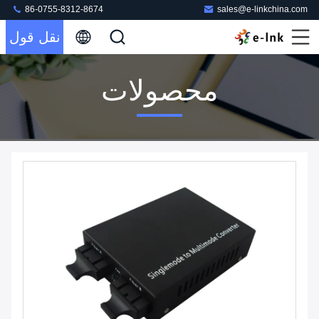
86-0755-8312-8674
sales@e-linkchina.com
نقل قول
محصولات