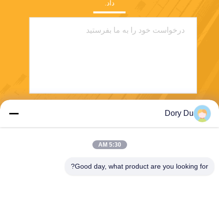
داد.
Dory Du
بفرست
5:30 AM
Good day, what product are you looking for?
E-Link China Technology Co.,LTD
sales@e-linkchina.com