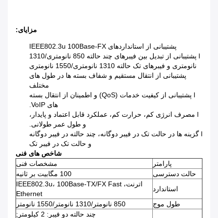
مزایای:
پشتیبانی از استانداردهای IEEE802.3u 100Base-FX
l پشتیبانی از تبدیل بین فیبرهای چند حالته 850 نانومتری/1310
نانومتری و فیبرهای تک حالته 1310 نانومتری/1550 نانومتری
پشتیبانی از انتقال مستقیم و شفاف بسته ها در طول های
مختلف
l پشتیبانی از کیفیت خدمات (QoS) و اطمینان از انتقال بسته
های VoIP.
l مصرف انرژی کم، حرارت کم، عملکرد قابل اعتماد و پایدار،
و طول عمر طولانی.
l گزینه ها در حالت تک در فیبر دوگانه، چند حالته در فیبر دوگانه
و حالت تک در فیبر تک
شاخص های فنی
پارامتر
مشخصات فنی
حالت دسترسی
100 مگابیت بر ثانیه
اترنت، IEEE802.3u، 100Base-TX/FX Fast
استاندارد
Ethernet
طول موج
850 نانومتر/1310 نانومتر/1550 نانومتر
چند حالته دو فیبر: 2 کیلومتر;