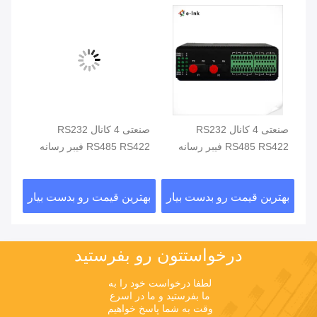
صنعتی 4 کانال RS232
صنعتی 4 کانال RS232
مبد
RS485 RS422 فیبر رسانه
RS485 RS422 فیبر رسانه
تبدیل دو حلقه اضافی
تبدیل 20km DIN ریل
پورت، ر
ار
بهترین قیمت رو بدست بیار
بهترین قیمت رو بدست بیار
بهت
درخواستتون رو بفرستيد
لطفا درخواست خود را به 
ما بفرستید و ما در اسرع 
وقت به شما پاسخ خواهیم 