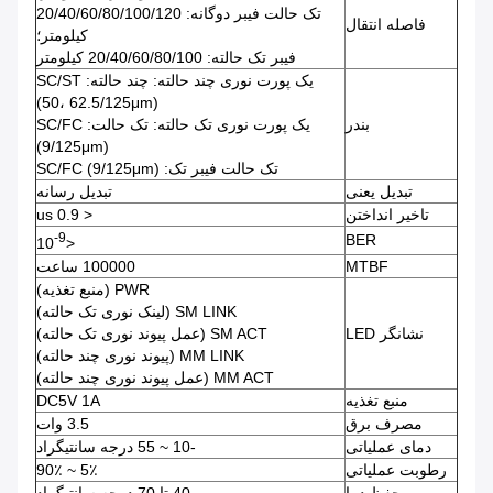
تک حالت فیبر دوگانه: 20/40/60/80/100/120
فاصله انتقال
کیلومتر؛
فیبر تک حالته: 20/40/60/80/100 کیلومتر
یک پورت نوری چند حالته: چند حالته: SC/ST
(50، 62.5/125μm)
بندر
یک پورت نوری تک حالته: تک حالت: SC/FC
(9/125μm)
تک حالت فیبر تک: SC/FC (9/125μm)
تبدیل یعنی
تبدیل رسانه
تاخیر انداختن
< 0.9 us
-9
BER
<10
MTBF
100000 ساعت
PWR (منبع تغذیه)
SM LINK (لینک نوری تک حالته)
نشانگر LED
SM ACT (عمل پیوند نوری تک حالته)
MM LINK (پیوند نوری چند حالته)
MM ACT (عمل پیوند نوری چند حالته)
منبع تغذیه
DC5V 1A
مصرف برق
3.5 وات
دمای عملیاتی
-10 ~ 55 درجه سانتیگراد
رطوبت عملیاتی
5٪ ~ 90٪