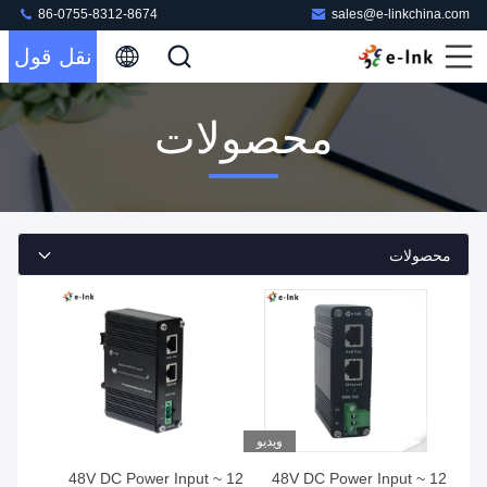
86-0755-8312-8674
sales@e-linkchina.com
نقل قول
محصولات
محصولات
ویدیو
12 ~ 48V DC Power Input
12 ~ 48V DC Power Input