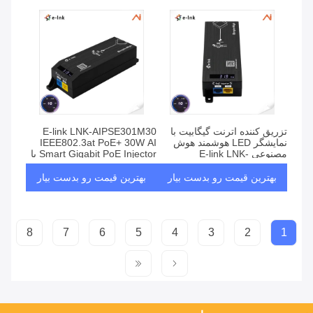
تزریق کننده اترنت گیگابیت با
E-link LNK-AIPSE301M30
نمایشگر LED هوشمند هوش
IEEE802.3at PoE+ 30W AI
مصنوعی E-link LNK-
Smart Gigabit PoE Injector با
AIPSE301M60 IEEE 802.3bt
صفحه نمایش LED
PoE++ 60W
بهترین قیمت رو بدست بیار
بهترین قیمت رو بدست بیار
8
7
6
5
4
3
2
1