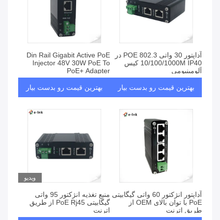
آداپتور 30 ​​واتی POE 802.3 در
Din Rail Gigabit Active PoE
10/100/1000M IP40 کیس
Injector 48V 30W PoE To
آلومینیومی
PoE+ Adapter
بهترین قیمت رو بدست بیار
بهترین قیمت رو بدست بیار
ویدیو
آداپتور انژکتور 60 واتی گیگابیتی
منبع تغذیه انژکتور 95 واتی
PoE با توان بالای OEM از
گیگابیتی PoE Rj45 از طریق
طریق اترنت
اترنت