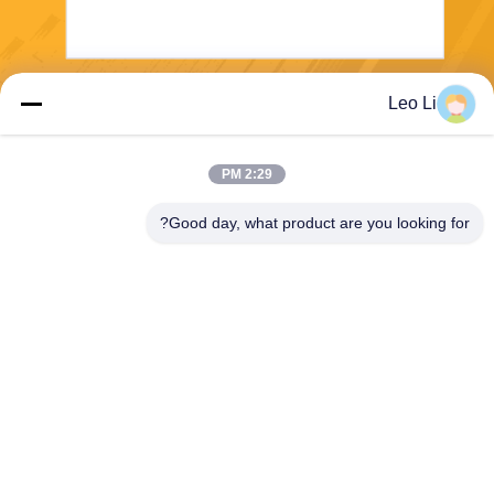
Leo Li
بفرست
2:29 PM
Good day, what product are you looking for?
E-Link China Technology Co.,LTD
sales@e-linkchina.com
86-0755-8312-8674
5F، ساختمان D جنوبی، پارک ع
لمی جین‌شنگ‌هوی، شماره 3،
جاده دافو، خیابان فوچنگ، گوانلا
ن، منطقه لونگ‌هوا، شنژن، چی
ن