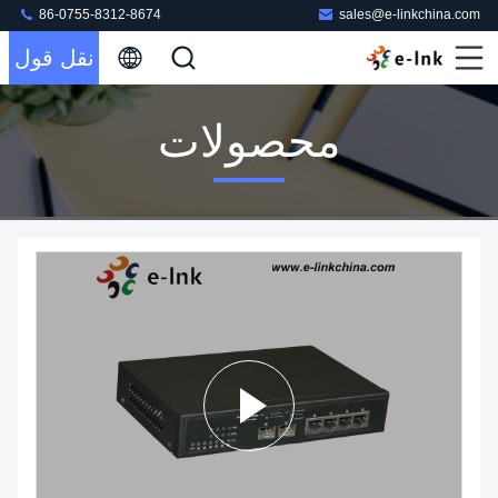
86-0755-8312-8674
sales@e-linkchina.com
نقل قول
محصولات