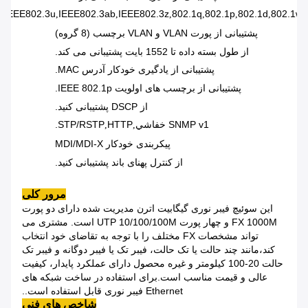
3
IEEE802.3u
IEEE802.3ab
IEEE802.3z
802.1q
802.1p
802.1d
802.1w
,
,
,
,
,
,
,
پشتیبانی از پورت VLAN و VLAN برچسب (8 گروه)
از طول بسته داده تا 1552 بایت پشتیبانی می کند.
پشتیبانی از یادگیری خودکار آدرس MAC.
پشتیبانی از برچسب های اولویت IEEE 802.1p.
از DSCP پشتیبانی کنید.
SNMP v1
خفاشي
HTTP
STP/RSTP
.
,
,
پیکربندی خودکار MDI/MDI-X
از کنترل پهنای باند پشتیبانی کنید.
مرور کلی
این سوئیچ فیبر نوری گیگابیت اترن مدیریت شده دارای دو پورت
FX 1000M و چهار پورت UTP 10/100/100M است. مشتری می
تواند مشخصات FX مختلف را با توجه به تقاضای خود انتخاب
کند،مانند چند حالت یا تک حالت، فیبر تک یا فیبر دوگانه و فیبر تک
حالت 20-100 کیلومتر و غیره محصول دارای عملکرد پایدار، کیفیت
عالی و قیمت مناسب است.برای استفاده در ساخت شبکه های
Ethernet فیبر نوری قابل استفاده است..
شاخص های فنی