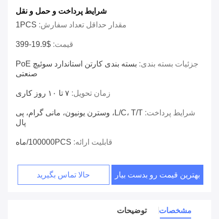
شرایط پرداخت و حمل و نقل
مقدار حداقل تعداد سفارش:
1PCS
قیمت:
$19.9-399
جزئیات بسته بندی:
بسته بندی کارتن استاندارد سوئیچ PoE
صنعتی
زمان تحویل:
۷ تا ۱۰ روز کاری
شرایط پرداخت:
L/C، T/T، وسترن یونیون، مانی گرام، پی
پال
قابلیت ارائه:
100000PCS/ماه
بهترین قیمت رو بدست بیار
حالا تماس بگیرید
مشخصات
توضیحات