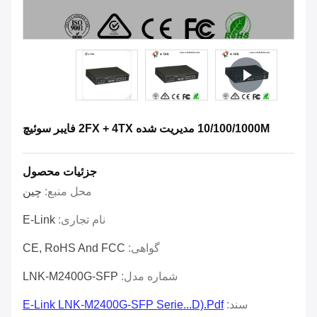
10/100/1000M مدیریت شده 2FX + 4TX فايبر سوئيچ
جزئیات محصول
محل منبع:
چین
نام تجاری:
E-Link
گواهی:
CE, RoHS And FCC
شماره مدل:
LNK-M2400G-SFP
سند:
E-Link LNK-M2400G-SFP Serie...d).pdf