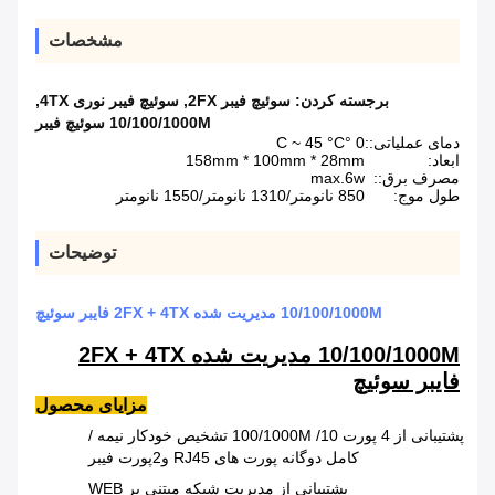
مشخصات
برجسته کردن:
سوئیچ فیبر 2FX
,
سوئیچ فیبر نوری 4TX
,
10/100/1000M سوئیچ فیبر
دمای عملیاتی::
0 °C ~ 45 °C
ابعاد:
158mm * 100mm * 28mm
مصرف برق::
max.6w
طول موج:
850 نانومتر/1310 نانومتر/1550 نانومتر
توضیحات
10/100/1000M مدیریت شده 2FX + 4TX فايبر سوئيچ
10/100/1000M مدیریت شده 2FX + 4TX
فايبر سوئيچ
مزایای محصول
پشتیبانی از 4 پورت 10/ 100/1000M تشخیص خودکار نیمه /
کامل دوگانه پورت های RJ45 و
2
پورت فیبر
پشتیبانی از مدیریت شبکه مبتنی بر WEB