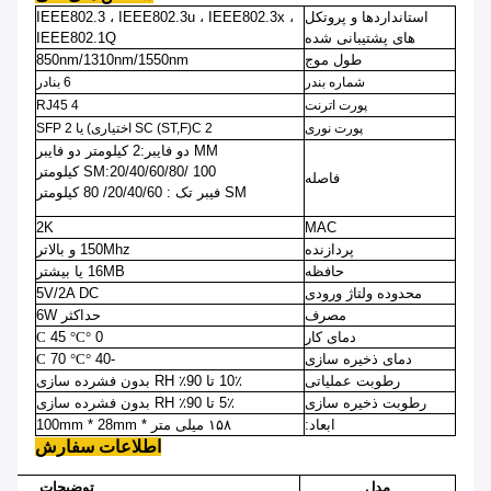
استانداردها و پروتکل
IEEE802.3 ، IEEE802.3u ، IEEE802.3x ،
های پشتیبانی شده
IEEE802.1Q
طول موج
850nm/1310nm/1550nm
شماره بندر
6
بنادر
پورت اترنت
4 RJ45
پورت نوری
2
C
(ST,F)
SC
اختیاری)
یا 2 SFP
MM دو فایبر
:
2 کیلومتر دو فایبر
20/40/60/80/ 100 کیلومتر
:
SM
فاصله
SM فیبر تک
: 20/40/60/ 80 کيلومتر
2K
MAC
پردازنده
150Mhz و بالاتر
حافظه
16MB یا بیشتر
محدوده ولتاژ ورودی
5V/2A DC
مصرف
حداکثر 6W
دمای کار
0
°C
°C
45
دمای ذخیره سازی
-40
°C
°C
70
رطوبت عملیاتی
10٪ تا 90٪ RH بدون فشرده سازی
رطوبت ذخیره سازی
5٪ تا 90٪ RH بدون فشرده سازی
ابعاد:
۱۵۸ میلی متر
* 100mm * 28mm
اطلاعات سفارش
مدل
توضیحات