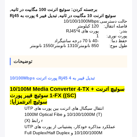
برجسته کردن:
سوئیچ اترنت 100 مگابیت در ثانیه
,
سوئیچ اترنت 10 مگابیت در ثانیه
,
تبدیل فیبر 4 پورت به Rj45
حالت دسترسی:
10/100/1000Mbps
فاصله انتقال:
120 کیلومتر
بندر:
پورت های 4*RJ45
پورت نوری:
1
حفظ دما:
-40 تا 70 درجه سانتیگراد
طول موج:
850 نانومتر/1310 نانومتر/1550 نانومتر
توضیحات
تبدیل فیبر به Rj45 4 پورت اترنت 10/100Mbps
سوئیچ اترنت 10/100M Media Converter 4-TX +
1-FX ((SC) سوئیچ فیبر پورت
سوئیچ اترنت
مزایا:
️ انتقال سیگنال های اترنت بین پورت های UTP
10/100/1000M (T) و 1000M Optical Fibe
r رابط (X)
عملکرد مذاکره خودکار، پشتیبانی از پورت های UTP
10/100/1000M و Full Duplex/Half Duplex