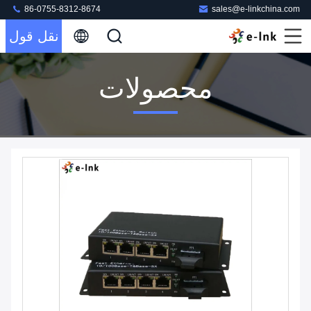
86-0755-8312-8674
sales@e-linkchina.com
نقل قول
محصولات