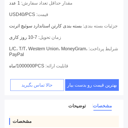
مقدار حداقل تعداد سفارش:
1 عدد
قیمت:
USD40/PCS
جزئیات بسته بندی:
بسته بندی کارتن استاندارد سوئیچ اترنت
زمان تحویل:
7-10 روز کاری
شرایط پرداخت:
L/C، T/T، Western Union، MoneyGram،
PayPal
قابلیت ارائه:
1000000PCS/ماه
بهترین قیمت رو بدست بیار
حالا تماس بگیرید
مشخصات
توضیحات
مشخصات