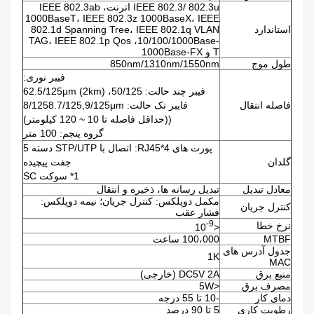
IEEE 802.3/ 802.3u اترنت، IEEE 802.3ab
1000BaseT، IEEE 802.3z 1000BaseX، IEEE
استاندارد
802.1d Spanning Tree، IEEE 802.1q VLAN
TAG، IEEE 802.1p Qos ،10/100/1000Base-
T و 1000Base-FX
طول موج
850nm/1310nm/1550nm
فیبر نوری:
فیبر چند حالت: 50/125، 62.5/125μm (2km)
فاصله انتقال
فايبر تک حالت: 8/1258.7/125,9/125μm
((حداقل فاصله تا 10 ~ 120 کیلومتر)
گروه پنجم: 100 متر
پورت های 4*RJ45: اتصال با STP/UTP دسته 5
گلدان
جفت پیچیده
1* سوکت SC
معادل تبدیل
تبدیل رسانه ها، ذخیره و انتقال
مکمل دوپلکس: کنترل جریان؛ نیمه دوپلکس:
کنترل جریان
فشار عقب
-9
نرخ خطا
<10
MTBF
100،000 ساعت
جدول آدرس های
1K
MAC
منبع برق
DC5V 2A (خارجی)
مصرف برق
<5W
دمای کار
-10 تا 55 درجه
رطوبت کاری
5 تا 90 درصد