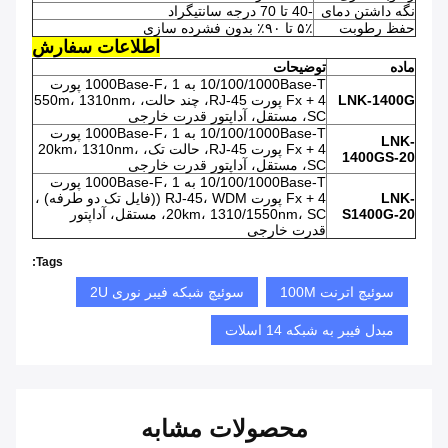
نگه داشتن دمای
-40 تا 70 درجه سانتیگراد
حفظ رطوبت
۵٪ تا ۹۰٪ بدون فشرده سازی
اطلاعات سفارش
ماده
توضیحات
10/100/1000Base-T به 1000Base-F، 1 پورت
LNK-1400G
Fx + 4 پورت RJ-45، چند حالت، 550m، 1310nm،
SC، مستقل، آداپتور قدرت خارجی
10/100/1000Base-T به 1000Base-F، 1 پورت
LNK-
Fx + 4 پورت RJ-45، حالت تک، 20km، 1310nm،
1400GS-20
SC، مستقل، آداپتور قدرت خارجی
10/100/1000Base-T به 1000Base-F، 1 پورت
LNK-
Fx + 4 پورت RJ-45، WDM ((فایل تک دو طرفه) ،
S1400G-20
20km، 1310/1550nm، SC، مستقل، آداپتور
قدرت خارجی
Tags:
سوئیچ اترنت 100M
سوئیچ شبکه فیبر نوری 2U
مبدل فیبر به شبکه 14 اسلات
محصولات مشابه