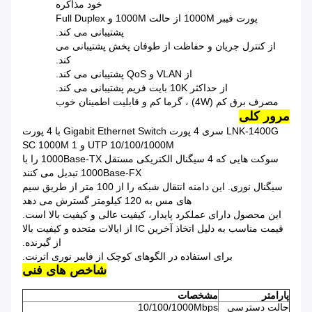
خود مذاکره
پورت فیبر 1000M از حالت 1000M و Full Duplex
پشتیبانی می کند.
از کنترل جریان و حفاظت از طوفان پخش پشتیبانی می
کند.
از VLAN و QoS پشتیبانی می کند.
از حداکثر 10K بایت فریم پشتیبانی می کند.
مصرف برق کم (4W) ، گرما کم و قابلیت اطمینان خوب
مرور کلی
LNK-1400G سری 4 پورت Gigabit Ethernet Switch با 4 پورت
UTP 10/100/1000M و 1 SC 1000M
سوکت هایی که 4 سیگنال الکتریکی مستقل 1000Base-TX را با
1000Base-FX تبدیل می کنند
سیگنال نوری. این دامنه انتقال شبکه را از 100 متر از طریق سیم
های مس به 120 کیلومتر گسترش می دهد
این محصول دارای عملکرد پایدار، کیفیت عالی و کیفیت بالا است.
قیمت مناسب به دلیل اتخاذ آخرین IC از ایالات متحده و کیفیت بالا
از گیرنده.
برای استفاده در الگوهای کوچک از فایبر نوری اترنت.
شاخص های فنی
پارامتر
مشخصات
حالت دسترسی
10/100/1000Mbps