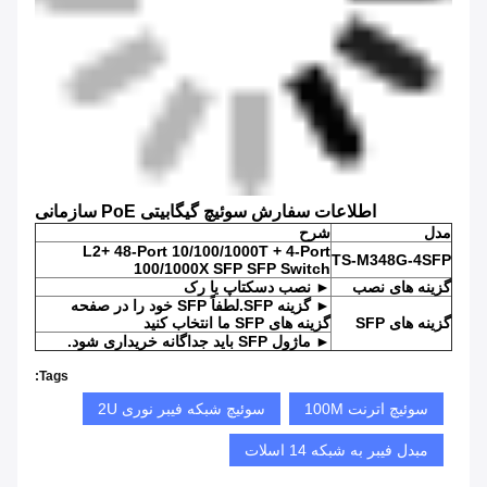
اطلاعات سفارش سوئیچ گیگابیتی PoE سازمانی
مدل
شرح
L2+ 48-Port 10/100/1000T + 4-Port
TS-M348G-4SFP
100/1000X SFP SFP Switch
گزینه های نصب
► نصب دسکتاپ یا رک
► گزینه SFP.لطفاً SFP خود را در صفحه
گزینه های SFP
گزینه های SFP ما انتخاب کنید
► ماژول SFP باید جداگانه خریداری شود.
Tags:
سوئیچ اترنت 100M
سوئیچ شبکه فیبر نوری 2U
مبدل فیبر به شبکه 14 اسلات