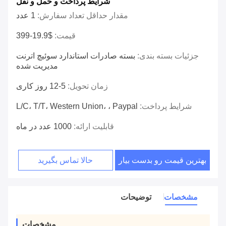
شرایط پرداخت و حمل و نقل
مقدار حداقل تعداد سفارش:
1 عدد
قیمت:
$19.9-399
جزئیات بسته بندی:
بسته صادرات استاندارد سوئیچ اترنت
مدیریت شده
زمان تحویل:
5-12 روز کاری
شرایط پرداخت:
L/C، T/T، Western Union، ، Paypal
قابلیت ارائه:
1000 عدد در ماه
بهترین قیمت رو بدست بیار
حالا تماس بگیرید
مشخصات
توضیحات
مشخصات