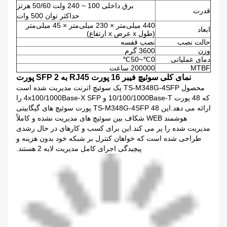
برق داخلی 100 ~ 240 ولت 50/60 هرتز
قدرت
حداکثر توان 500 وات
440 میلی‌متر × 230 میلی‌متر × 45 میلی‌متر
ابعاد
(طول x عرض x ارتفاع)
حالت نصب
نصب قفسه
وزن
3600 گرم
دمای عملیاتی
0℃~50℃
MTBF
200000 ساعت
نمای کلی سوئیچ فیبر 16 پورت RJ45 به SFP 2 پورت
محصول TS-M348G-4SFP یک سوئیچ اترنت مدیریت شده است
که 48 پورت 10/100/1000Base-T و 4x100/1000Base-X SFP را
ارائه می دهد.این TS-M348G-4SFP 48 پورت سوئیچ های گیگابیتی
هوشمند WEB شکاف بین سوئیچ های مدیریت نشده و کاملاً
مدیریت شده را پر می کند.این برای کسب و کارهای در حال رشدی
طراحی شده است که خواهان کنترل بر شبکه خود بدون هزینه و
پیچیدگی اجرای کامل مدیریت لایه 2 هستند.