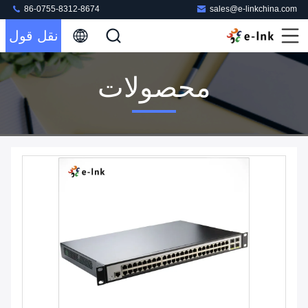
86-0755-8312-8674
sales@e-linkchina.com
نقل قول
محصولات