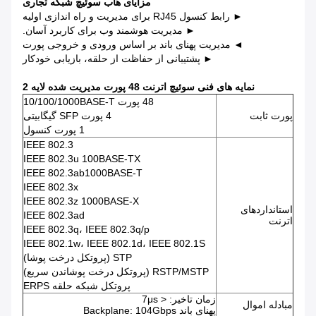
مزایای هاب سوئیچ شبکه تجاری
► رابط کنسول RJ45 برای مدیریت و راه اندازی اولیه
► مدیریت هوشمند وب برای کاربرد آسان.
◄ مدیریت پهنای باند بر اساس ورودی و خروجی پورت
► پشتیبانی از حفاظت از حلقه، بازیابی خودکار
نمایه های فنی سوئیچ اترنت 48 پورت مدیریت شده لایه 2
48 پورت 10/100/1000BASE-T
پورت ثابت
4 پورت SFP گیگابیتی
1 پورت کنسول
IEEE 802.3
IEEE 802.3u 100BASE-TX
IEEE 802.3ab1000BASE-T
IEEE 802.3x
IEEE 802.3z 1000BASE-X
استانداردهای
IEEE 802.3ad
اترنت
IEEE 802.3q، IEEE 802.3q/p
IEEE 802.1w، IEEE 802.1d، IEEE 802.1S
STP (پروتکل درخت پوشا)
RSTP/MSTP (پروتکل درخت پوشاندن سریع)
پروتکل شبکه حلقه ERPS
زمان تاخیر: < 7μs
مبادله اموال
پهنای باند Backplane: 104Gbps