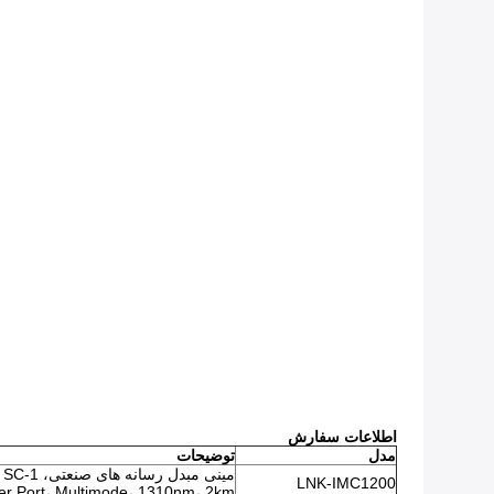
اطلاعات سفارش
مدل
توضیحات
مینی م
LNK-IMC1200
er Port، Multimode، 1310nm، 2km