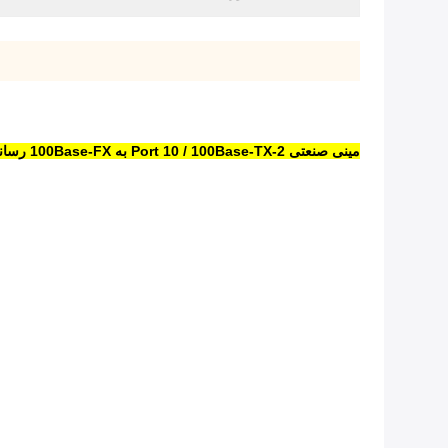
مینی صنعتی 2-Port 10 / 100Base-TX به 100Base-FX رسانه تبدیل