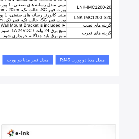
LNK-IMC1200-20
پورت فیبر SC، حالت تک، 1310nm، 20km
LNK-IMC1200-S20
پورت فیبر SC، حالت تک، فیبر تک، 1310/1550nm، 20km
گزینه های نصب
► Default DIN-Rail Bracket installed; Wall Mount Bracket is included.
منبع برق 24 ولت / 1A 24VDC. سیم باز برای بلوک ترمینال
گزینه های قدرت
منبع برق باید جداگانه خریداری شود.
مبدل مدیا دو پورت RJ45
مبدل فیبر مدیا دو پورت