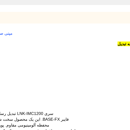
مینی صنعتی 2-Port 10 / 100Base-TX 
سری LNK-IMC1200 تبدیل رسانه بین 2-Port 10/100BASE-T و 1-Port 100 را فراهم می کند
فایبر BASE-FX. این یک محصول سخت شده با طیف گسترده ای از دمای کار از -40 °C تا 75 °C است و
محفظه آلومینیومی مقاوم. پورت