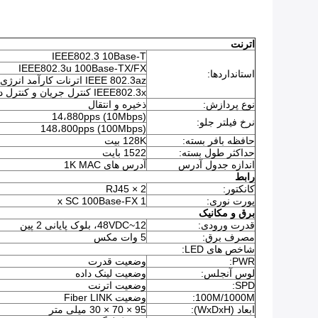
اترنت
IEEE802.3 10Base-T
IEEE802.3u 100Base-TX/FX
استانداردها:
IEEE 802.3az اترنات کارآمد انرژی (EEE)
IEEE802.3x کنترل جریان و کنترل دوگانه کامل
نوع پردازش:
ذخیره و انتقال
14،880pps (10Mbps)
نرخ فیلتر جلو:
148،800pps (100Mbps)
حافظه بافر بسته:
128K بیت
حداکثر طول بسته:
1522 بایت
اندازه جدول آدرس
آدرس های 1K MAC
رابط
کانکتور:
2 × RJ45
پورت نوری:
1 x SC 100Base-FX
برق و مکانیک
قدرت ورودی:
12~48VDC، بلوک پایانی 2 پین
مصرف برق:
5 وات مکس
شاخص های LED:
PWR:
وضعیت قدرت
لوس آنجلس:
وضعیت لینک داده
SPD:
وضعیت اترنت
100M/1000M:
وضعیت Fiber LINK
ابعاد (WxDxH):
95 × 70 × 30 میلی متر