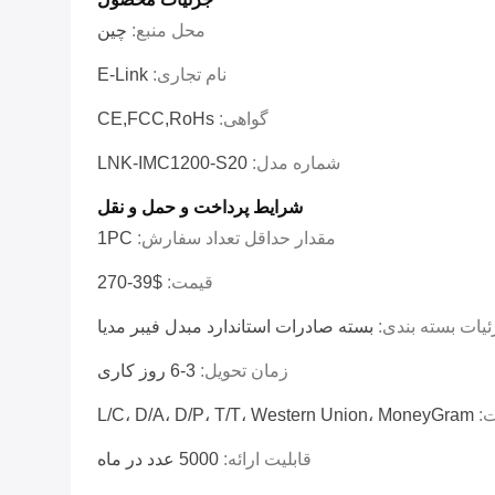
محل منبع:
چین
نام تجاری:
E-Link
گواهی:
CE,FCC,RoHs
شماره مدل:
LNK-IMC1200-S20
شرایط پرداخت و حمل و نقل
مقدار حداقل تعداد سفارش:
1PC
قیمت:
$39-270
یات بسته بندی:
بسته صادرات استاندارد مبدل فیبر مدیا
زمان تحویل:
3-6 روز کاری
ت:
L/C، D/A، D/P، T/T، Western Union، MoneyGram
قابلیت ارائه:
5000 عدد در ماه