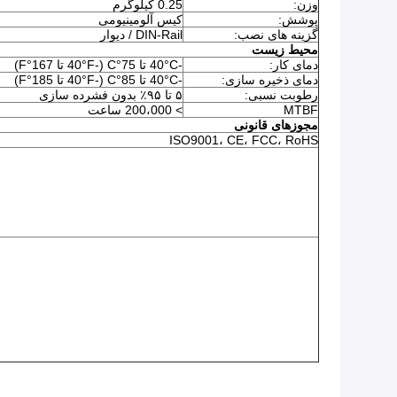
وزن:
0.25 کيلوگرم
پوشش:
کیس آلومینیومی
گزینه های نصب:
DIN-Rail / دیوار
محیط زیست
دمای کار:
-40°C تا 75°C (-40°F تا 167°F)
دمای ذخیره سازی:
-40°C تا 85°C (-40°F تا 185°F)
رطوبت نسبی:
۵ تا ۹۵٪ بدون فشرده سازی
MTBF
> 200،000 ساعت
مجوزهای قانونی
ISO9001، CE، FCC، RoHS