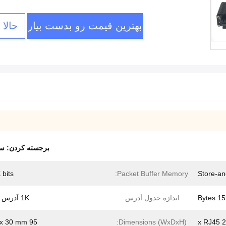
بهترین قیمت رو بدست بیار
حالا
برجسته کردن:
سوئیچ E
 bits
Packet Buffer Memory:
Store-a
1522 
اندازه جدول آدرس:
1K آدرس MAC
95 x 70 x 30 mm
Dimensions (WxDxH):
2 x RJ45