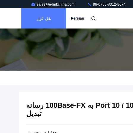
sales@e-linkchina.com
86-0755-8312-8674
نقل قول
Persian
مینی صنعتی 2-Port 10 / 100Base-TX به 100Base-FX رسانه
تبدیل
جزئیات محصول