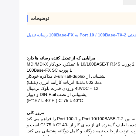
توضیحات
به 100Base-FX رسانه تبدیل
مزایایی که از تبدیل کننده رسانه ها دارد
2 پورت 10/100BASE-T RJ45 با عملکرد خودکار MDI/MDI-X
1 پورت 100Base-FX SC
پشتیبانی از Full/Half-duplex، مذاکره خودکار
️ IEEE 802.3az اترنات کارآمد انرژی (EEE)
️ 12 ~ 48VDC ورودی قدرت بلوک ترمینال
پشتیبانی از نصب DIN-Rail و دیوار
-40°C تا 75°C (-40°F تا 167°F)
مرور کلی
 اترنت از حالت نیمه دوگانه و کامل دوگانه پشتیبانی می کند.