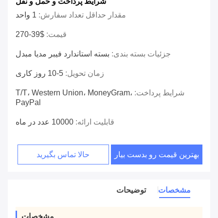
شرایط پرداخت و حمل و نقل
مقدار حداقل تعداد سفارش:
1 واحد
قیمت:
$39-270
جزئیات بسته بندی:
بسته استاندارد فیبر مدیا مبدل
زمان تحویل:
5-10 روز کاری
شرایط پرداخت:
T/T، Western Union، MoneyGram،
PayPal
قابلیت ارائه:
10000 عدد در ماه
بهترین قیمت رو بدست بیار
حالا تماس بگیرید
مشخصات
توضیحات
مشخصات