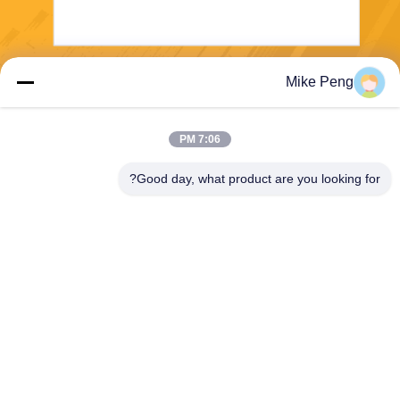
Mike Peng
بفرست
7:06 PM
Good day, what product are you looking for?
E-Link China Technology Co.,LTD
sales@e-linkchina.com
86-0755-8312-8674
5F، ساختمان D جنوبی، پارک ع
لمی جین‌شنگ‌هوی، شماره 3،
جاده دافو، خیابان فوچنگ، گوانلا
ن، منطقه لونگ‌هوا، شنژن، چی
ن