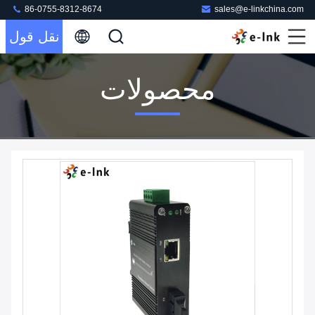
86-0755-8312-8674
sales@e-linkchina.com
نقل قول
محصولات