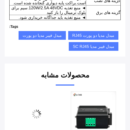
گزینه های نصب
است.براکت پایه دیواری گنجانده شده است.
◄ منبع تغذیه 120W/2.5A 48VDC.سیم برای
گزینه های برق
بلوک ترمینال را باز کنید
◄ منبع تغذیه باید جداگانه خریداری شود.
Tags:
مبدل مدیا دو پورت RJ45
مبدل فیبر مدیا دو پورت
مبدل فیبر مدیا SC RJ45
محصولات مشابه