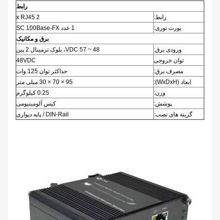
رابط
رابط:
2 x RJ45
پورت نوری:
1 عدد SC 100Base-FX
برق و مکانیک
ورودی برق:
48 ~ 57 VDC، بلوک ترمینال 2 پین
توان خروجی
48VDC
مصرف برق:
حداکثر توان 125 وات
ابعاد (WxDxH):
95 × 70 × 30 میلی متر
وزن:
0.25 کیلوگرم
پوشش:
کیس آلومینیومی
گزینه های نصب:
DIN-Rail / پایه دیواری