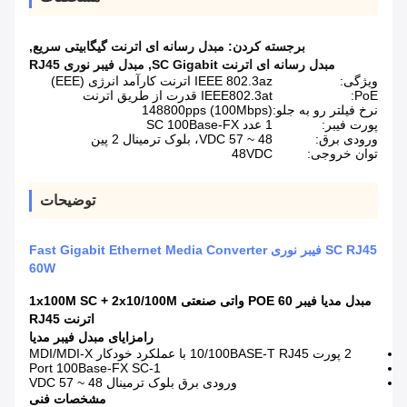
برجسته کردن:
مبدل رسانه ای اترنت گیگابیتی سریع
,
مبدل رسانه ای اترنت SC Gigabit
,
مبدل فیبر نوری RJ45
ویژگی:
IEEE 802.3az اترنت کارآمد انرژی (EEE)
PoE:
IEEE802.3at قدرت از طریق اترنت
نرخ فیلتر رو به جلو:
148800pps (100Mbps)
پورت فیبر:
1 عدد SC 100Base-FX
ورودی برق:
48 ~ 57 VDC، بلوک ترمینال 2 پین
توان خروجی:
48VDC
توضیحات
SC RJ45 فیبر نوری Fast Gigabit Ethernet Media Converter
60W
مبدل مدیا فیبر POE 60 واتی صنعتی 1x100M SC + 2x10/100M
اترنت RJ45
را
مزایای مبدل فیبر مدیا
2 پورت 10/100BASE-T RJ45 با عملکرد خودکار MDI/MDI-X
1-Port 100Base-FX SC
ورودی برق بلوک ترمینال 48 ~ 57 VDC
مشخصات فنی