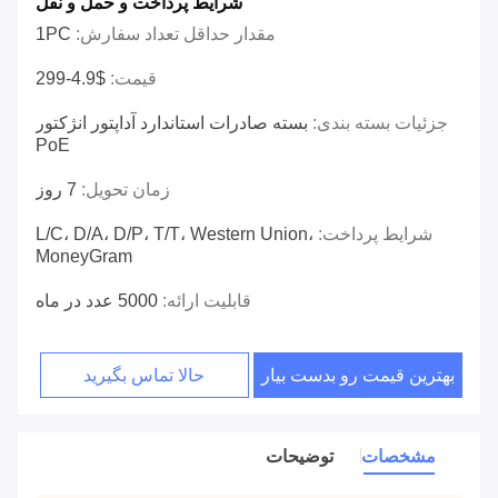
شرایط پرداخت و حمل و نقل
مقدار حداقل تعداد سفارش:
1PC
قیمت:
$4.9-299
جزئیات بسته بندی:
بسته صادرات استاندارد آداپتور انژکتور
PoE
زمان تحویل:
7 روز
شرایط پرداخت:
L/C، D/A، D/P، T/T، Western Union،
MoneyGram
قابلیت ارائه:
5000 عدد در ماه
بهترین قیمت رو بدست بیار
حالا تماس بگیرید
مشخصات
توضیحات