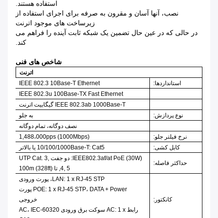
استفاده هستند.
نصب، آنها آسان و مقرون به صرفه برای اجرای استفاده از
زیرساخت های موجود اترنت
در حالی که در عین حال تضمین یک شبکه ثابت آینده را فراهم می
کند.
شاخص های فنی
اترنت
استانداردها:
IEEE 802.3 10Base-T Ethernet
IEEE 802.3u 100Base-TX Fast Ethernet
IEEE 802.3ab 1000Base-T گیگابیت اترنت
نوع پردازش:
به جلو
نصف دوگانه، تمام دوگانه
نرخ فیلتر جلو:
1,488،000pps (1000Mbps)
کابل کشی:
10/100/1000Base-T: Cat5 یا بالاتر
IEEE802.3af/at PoE (30W): دو جفت UTP Cat. 3,
حداکثر فاصله:
4, 5, تا 100m (328ft)
LAN: 1 x RJ-45 STP، پورت ورودی
POE: 1 x RJ-45 STP، DATA + Power پورت
کانکتور:
خروجی
رابط AC: 1 x سوکت برق ورودی AC، IEC-60320