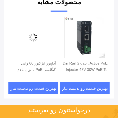
محصولات مشابه
P
Din Rail Gigabit Active PoE
آداپتور انژکتور 60 واتی
Injector 48V 30W PoE To
گیگابیتی PoE با توان بالای
PoE+ Adapter
OEM از طریق اترنت
اتر
ار
بهترین قیمت رو بدست بیار
بهترین قیمت رو بدست بیار
بهت
درخواستتون رو بفرستيد