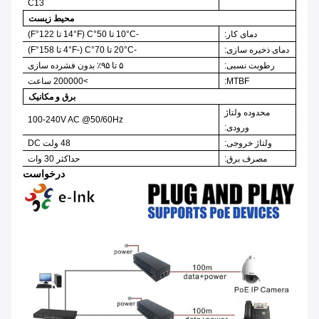
C13
محیط زیست
دمای کار:
-10°C تا 50°C (14°F تا 122°F)
دمای ذخیره سازی:
-20°C تا 70°C (-4°F تا 158°F)
رطوبت نسبی:
۵ تا ۹۵٪ بدون فشرده سازی
MTBF:
>200000 ساعت
برق و مکانیک
محدوده ولتاژ
100-240V AC @50/60Hz
ورودی:
ولتاژ خروجی:
48 ولت DC
مصرف برق:
حداکثر 30 وات
درخواست