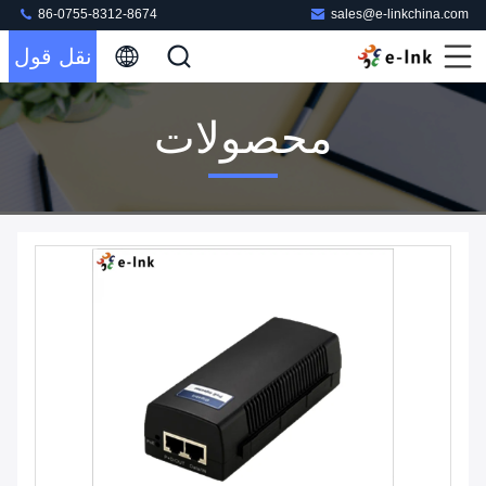
86-0755-8312-8674
sales@e-linkchina.com
نقل قول
محصولات