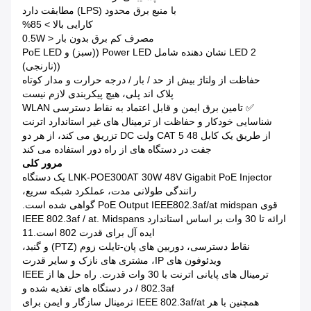
با منبع برق محدود (LPS) مطابقت دارد
️ کارایی بالا > 85%
مصرف کم برق بدون بار < 0.5W
2 LED نشان دهنده شامل Power LED ((سبز) و PoE LED
((نارنجی)
حفاظت از ولتاژ بیش از حد / بار / درجه حرارت و مدار کوتاه
پلاک اند پلی، هیچ پیکربندی لازم نیست
✅ تامین برق ایمن و قابل اعتماد به نقاط دسترسی WLAN
شناسایی خودکار و حفاظت از ترمینال های غیر استاندارد اترنت
️ از طریق یک کابل CAT 5 48 ولت DC تزریق می کند، از هر دو
جفت در دستگاه های از راه دور استفاده می کند
مرور کلی
LNK-POE300AT 30W 48V Gigabit PoE Injector یک دستگاه
رانندگی طولانی مدت، عملکرد شبکه سریع،
قوی PoE Output IEEE802.3af/at midspan گواهی شده است.
ارائه تا 30 وات بر اساس استاندارد IEEE 802.3af / at. Midspans
ایده آل برای قدرت 802 است.11
نقاط دسترسی، دوربین های پان-تایلت زوم (PTZ) و گنبد،
ویدئوفون های IP، مشتری های نازک و سایر قدرت
ترمینال های پایانی اترنت با 30 وات قدرت. راه حل ها از IEEE
802.3af / در دستگاه های تغذیه شده و
همچنین با هر IEEE 802.3af/at ترمینال سازگار و ایمن برای