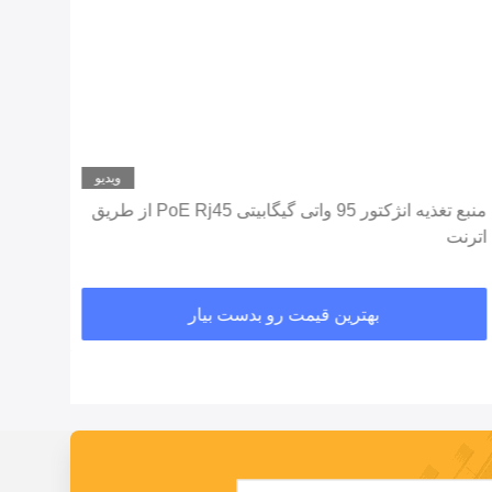
ویدیو
منبع تغذیه انژکتور 95 واتی گیگابیتی PoE Rj45 از طریق
اترنت
15.4W
بهترین قیمت رو بدست بیار