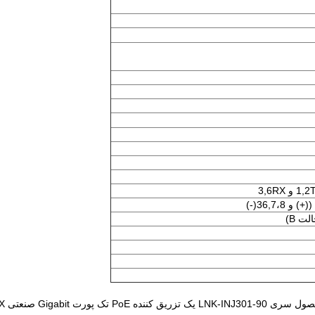
یک تزریق کننده PoE تک پورت Gigabit صنعتی IEEE 802.3bt / LTPoE ++ 95W 10/100/1000Base-TX است.