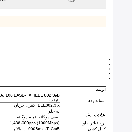
اترنت
اترنت
استانداردها:
IEEE802.3 x کنترل جریان
به جلو
نوع پردازش:
نصف دوگانه، تمام دوگانه
نرخ فیلتر جلو:
1,488،000pps (1000Mbps)
کابل کشی:
1000Base-T: Cat5 یا بالاتر