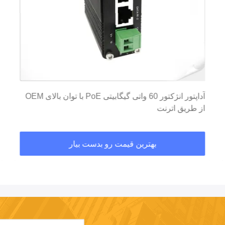
آداپتور انژکتور 60 واتی گیگابیتی PoE با توان بالای OEM
از طریق اترنت
بهترین قیمت رو بدست بیار