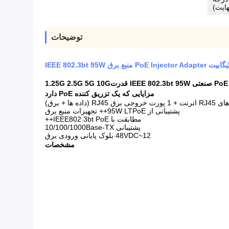
هایت)
توضیحات
IEEE قدرت
1.25G 2.5G 5G 10G
مزایایی که یک تزریق کننده PoE دارد
پشتیبانی از 95W LTPoE++ تجهیزات منبع برق
مطابقت با IEEE802.3bt PoE++
پشتیبانی 10/100/1000Base-TX
12~48VDC بلوک پایانی ورودی برق
مشخصات