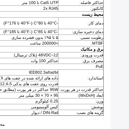
حداکثر فاصله:
Cat5 UTP تا 100 متر
کانکتور:
2x RJ45
محیط زیست
دمای کار:
-40°C تا 80°C (-40°F تا 176°F)
دمای ذخیره سازی:
-40°C تا 85°C (-40°F تا 185°F)
رطوبت نسبی:
۵ تا ۹۵٪ بدون فشرده سازی
MTBF:
>200000 ساعت
برق و مکانیک
قدرت ورودی:
12~48VDC (بلاک ترمینال)
مصرف برق:
حداکثر 100 وات
PoE:
IEE802.3af/at/bt
استاندارد:
داده های ارائه شده در جفت های 1,2TX و 3,6RX
قدرت روی جفت های یدکی 12,4،5 ((+) و 36,7،8(-)
حداکثر قدرت در هر پورت:
95W حداکثر در هر پورت (مطابق حالت B)
ابعاد (WxDxH):
95 × 70 × 30 میلی متر
وزن:
0.25 کيلوگرم
پوشش:
کیس آلومینیومی
گزینه های نصب:
DIN-Rail / دیوار
محصول سری LNK-INJ301-90 