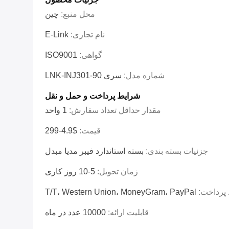
محل منبع:
چین
نام تجاری:
E-Link
گواهی:
ISO9001
شماره مدل:
سری LNK-INJ301-90
شرایط پرداخت و حمل و نقل
مقدار حداقل تعداد سفارش:
1 واحد
قیمت:
$4.9-299
جزئیات بسته بندی:
بسته استاندارد فیبر مدیا مبدل
زمان تحویل:
5-10 روز کاری
پرداخت:
T/T، Western Union، MoneyGram، PayPal
قابلیت ارائه:
10000 عدد در ماه