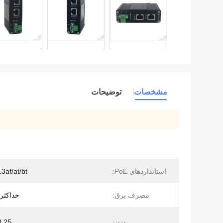
مشخصات
توضیحات
استانداردهای PoE:
3af/at/bt
مصرف برق:
حداکثر 100 وا
وزن:
0.25 کيلوگ