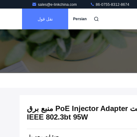
sales@e-linkchina.com
86-0755-8312-8674
نقل قول
Persian
1.25G 2.5G 5G 10G گیگابیت PoE Injector Adapter منبع برق
IEEE 802.3bt 95W
جزئیات محصول