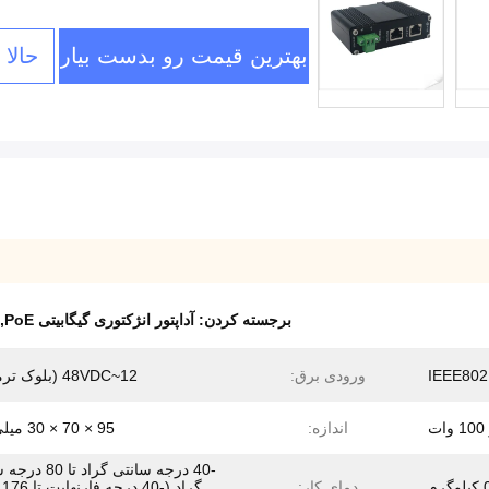
بهترین قیمت رو بدست بیار
حالا
برجسته کردن:
آداپتور انژکتوری گیگابیتی PoE
,
IEEE802.
ورودی برق:
12~48VDC (بلوک ترمینال)
ت
اندازه:
95 × 70 × 30 میلی متر
-40 درجه سانتی گراد ت
رم
دمای کار:
گرا