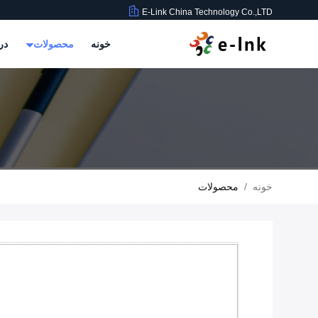
E-Link China Technology Co.,LTD
خونه
محصولات
در
خونه
/
محصولات