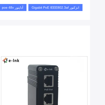
انژکتور Gigabit PoE IEEE802.3af
آداپتور poe 48v