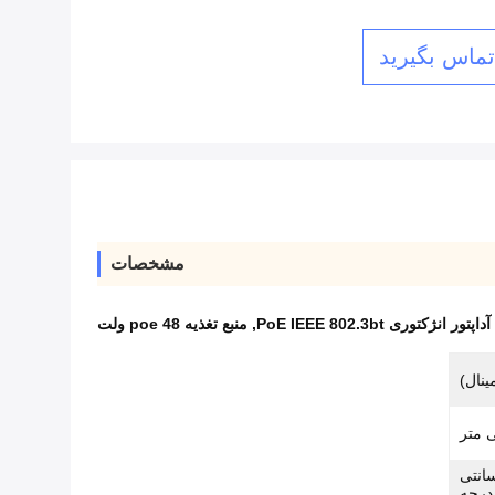
 تماس بگیرید
مشخصات
آداپتور انژکتوری PoE IEEE 802.3bt
,
منبع تغذیه poe 48 ولت
ا 80 درجه سانتی
د (-40 درجه فارنهایت تا 176 درجه