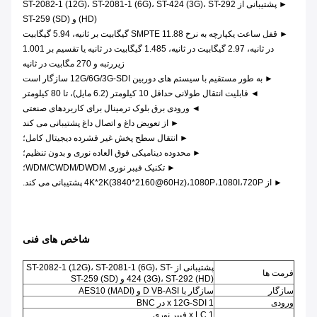
► پشتیبانی از ST-2082-1 ​​(12G)، ST-2081-1 (6G)، ST-424 (3G)، ST-292
(HD) و ST-259 (SD)
► قفل ساعت یکپارچه به نرخ SMPTE 11.88 گیگابیت بر ثانیه، 5.94 گیگابیت
در ثانیه، 2.97 گیگابیت در ثانیه، 1.485 گیگابیت در ثانیه یا تقسیم بر 1.001
زیررتبه و 270 مگابیت در ثانیه
► به طور مستقیم با سیستم های دوربین 12G/6G/3G-SDI سازگار است
◄ قابلیت انتقال طولانی حداقل 10 کیلومتر (6.2 مایل)، تا 80 کیلومتر
◄ ورودی برق بلوک ترمینال برای کاربردهای صنعتی
► از تعویض داغ و اتصال داغ پشتیبانی می کند
► انتقال سطح پخش غیر فشرده دیجیتال کامل؛
► محدوده دینامیکی فوق العاده نوری و بدون تنظیم؛
► تکنیک فیبر نوری WDM/CWDM/DWDM؛
► از 4K*2K(3840*2160@60Hz)،1080P،1080I،720P پشتیبانی می کند.
شاخص های فنی
پشتیبانی از ST-2082-1 ​​(12G)، ST-2081-1 (6G)، ST-
فرمت ها
424 (3G)، ST-292 (HD) و ST-259 (SD)
سازگار
سازگار با D VB-ASI و AES10 (MADI)
ورودی
1 x 12G-SDI در BNC
1 x LC فیبر نوری