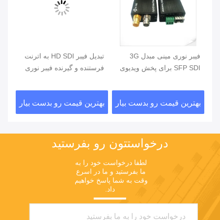
فیبر نوری مینی مبدل 3G
تبدیل فیبر HD SDI به اترنت
SFP SDI برای پخش ویدیوی
فرستنده و گیرنده فیبر نوری
1080P
ویدئویی 16 کانالی
ویدی
ار
بهترین قیمت رو بدست بیار
بهترین قیمت رو بدست بیار
بهت
درخواستتون رو بفرستيد
لطفا درخواست خود را به 
ما بفرستید و ما در اسرع 
وقت به شما پاسخ خواهیم 
داد.