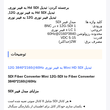
برجسته کردن:
تبدیل Hd SDI به فیبر نوری
,
تبدیل Hd SDI به فیبر نوری 12G
,
تبدیل فیبر نوری 12G به فیبر نوری
کلید واژه ها:
مبدل فیبر SDI
ورودی:
1 x 12G-SDI در BNC
خروجی:
1 x LC فیبر نوری
محدوده رزولوشن:
3840*2160@60Hz
قدرت:
5-15 VDC
مصرف برق:
2W(حداکثر)
توضیحات
تبدیل Mini HD SDI به فیبر نوری 12G 3840*2160@60Hz
SDI Fiber Converter Mini 12G-SDI to Fiber Converter
3840*2160@60Hz
مزایای مبدل فیبر SDI
► هر کانال SDI شامل 8 کانال صوتی تعبیه شده است
◄ یکسان سازی خودکار کابل برای اطمینان از یکپارچگی سیگنال