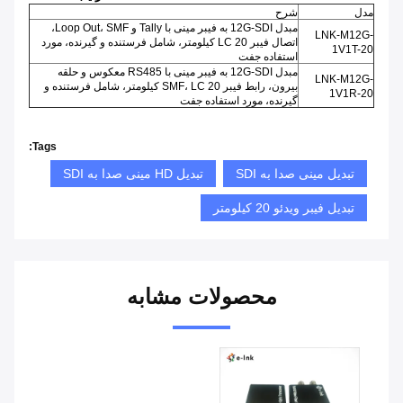
مدل
شرح
مبدل 12G-SDI به فیبر مینی با Tally و Loop Out، SMF،
LNK-M12G-
اتصال فیبر LC 20 کیلومتر، شامل فرستنده و گیرنده، مورد
1V1T-20
استفاده جفت
مبدل 12G-SDI به فیبر مینی با RS485 معکوس و حلقه
LNK-M12G-
بیرون، رابط فیبر SMF، LC 20 کیلومتر، شامل فرستنده و
1V1R-20
گیرنده، مورد استفاده جفت
Tags:
تبدیل مینی صدا به SDI
تبدیل HD مینی صدا به SDI
تبدیل فیبر ویدئو 20 کیلومتر
محصولات مشابه