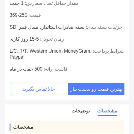
مقدار حداقل تعداد سفارش:
1 جفت
قیمت:
$25-369
جزئیات بسته بندی:
بسته صادرات استاندارد مبدل فیبر SDI
زمان تحویل:
5-15 روز کاری
شرایط پرداخت:
L/C، T/T، Western Union، MoneyGram،
Paypal
قابلیت ارائه:
500 جفت در ماه
بهترین قیمت رو بدست بیار
حالا تماس بگیرید
مشخصات
توضیحات
مشخصات