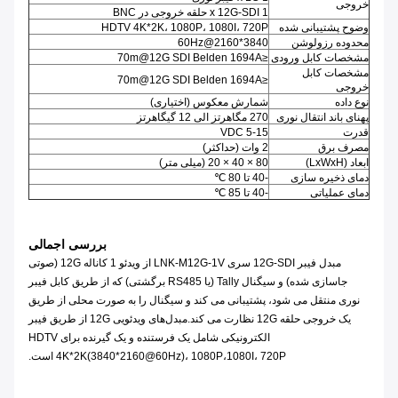
خروجی
1 x 12G-SDI حلقه خروجی در BNC
وضوح پشتیبانی شده
HDTV 4K*2K، 1080P، 1080I، 720P
محدوده رزولوشن
3840*2160@60Hz
مشخصات کابل ورودی
≤70m@12G SDI Belden 1694A
مشخصات کابل
≤70m@12G SDI Belden 1694A
خروجی
نوع داده
شمارش معکوس (اختیاری)
پهنای باند انتقال نوری
270 مگاهرتز الی 12 گیگاهرتز
قدرت
5-15 VDC
مصرف برق
2 وات (حداکثر)
ابعاد (LxWxH)
80 × 40 × 20 (میلی متر)
دمای ذخیره سازی
-40 تا 80 ℃
دمای عملیاتی
-40 تا 85 ℃
بررسی اجمالی
مبدل فیبر 12G-SDI سری LNK-M12G-1V از ویدئو 1 کاناله 12G (صوتی
جاسازی شده) و سیگنال Tally (یا RS485 برگشتی) که از طریق کابل فیبر
نوری منتقل می شود، پشتیبانی می کند و سیگنال را به صورت محلی از طریق
یک خروجی حلقه 12G نظارت می کند.مبدل‌های ویدئویی 12G از طریق فیبر
الکترونیکی شامل یک فرستنده و یک گیرنده برای HDTV
4K*2K(3840*2160@60Hz)، 1080P،1080I، 720P است.