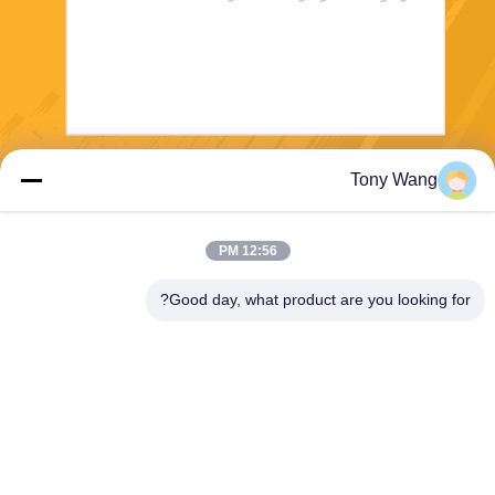
Tony Wang
بفرست
12:56 PM
Good day, what product are you looking for?
E-Link China Technology Co.,LTD
sales@e-linkchina.com
86-0755-8312-8674
5F، ساختمان D جنوبی، پارک ع
لمی جین‌شنگ‌هوی، شماره 3،