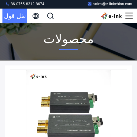
86-0755-8312-8674
sales@e-linkchina.com
نقل قول
محصولات