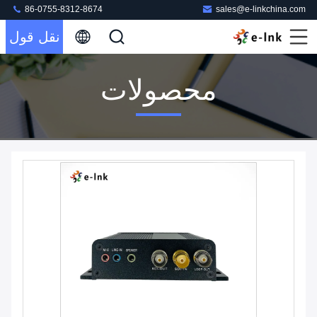
86-0755-8312-8674
sales@e-linkchina.com
نقل قول
محصولات