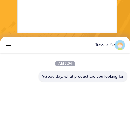
Tessie Ye
بفرست
7:04 AM
Good day, what product are you looking for?
E-Link China Technology Co.,LTD
sales@e-linkchina.com
86-0755-8312-8674
5F، ساختمان D جنوبی، پارک ع
لمی جین‌شنگ‌هوی، شماره 3،