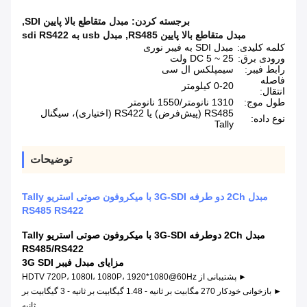
برجسته کردن:
مبدل متقاطع بالا پایین SDI
,
مبدل متقاطع بالا پایین RS485
,
مبدل usb به sdi RS422
کلمه کلیدی:
مبدل SDI به فیبر نوری
ورودی برق:
DC 5 ~ 25 ولت
رابط فیبر:
سیمپلکس ال سی
فاصله
0-20 کیلومتر
انتقال:
طول موج:
1310 نانومتر/1550 نانومتر
RS485 (پیش‌فرض) یا RS422 (اختیاری)، سیگنال
نوع داده:
Tally
توضیحات
مبدل 2Ch دو طرفه 3G-SDI با میکروفون صوتی استریو Tally
RS485 RS422
مبدل 2Ch دوطرفه 3G-SDI با میکروفون صوتی استریو Tally
RS485/RS422
مزایای مبدل فیبر 3G SDI
► پشتیبانی از HDTV 720P، 1080I، 1080P، 1920*1080@60Hz
► بازخوانی خودکار 270 مگابیت بر ثانیه - 1.48 گیگابیت بر ثانیه - 3 گیگابیت بر
ثانیه