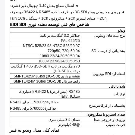
◄ انتقال سطح پخش کاملا دیجیتال غیر فشرده
◄ ورودی و خروجی ویدئو 3G-SDI دو طرفه + داده RS485 یا RS422 دو طرفه
2Ch +
صدای استریو 2Ch + میکروفون 1Ch + سیگنال Tally 1Ch
شاخص های فنی توسعه دهنده نوری BIDI SDI
ویدئو
نرخ بیت های ویدئویی
حداکثر 3.2 گیگابیت بر ثانیه
625/25 PAL
525/29.97 NTSC، 525/23.98 NTSC
پشتیبانی از فرمت SDI
720p50, 720p59.94
1080i 23/24/30/50/59.94
1080P 23.98/24/30/50/60
270 مگابیت در ثانیه (SD-SDI)، 1.485 گیگابیت
در ثانیه (HD-SDI)
استاندارد SDI ویدیویی
نقشه برداری SMPTE425M3Gb/s (3G-SDI)
رابط سریال SMPTE424M 3Gb/s (3G-SDI)
داده یا تالی
RS485 (پیش‌فرض) یا RS422 (اختیاری)،
نوع داده
سیگنال Tally
حداکثر115200bps برای RS422
پشتیبانی از فرکانس/نرخ
حداکثر57600bps برای RS485
صدای استریو یا میکروفون
ورودی و خروجی صدا
صدای 3.5 میلی متری
فرمت صوتی
@48 کیلوهرتز
نمای کلی مبدل ویدیو به فیبر