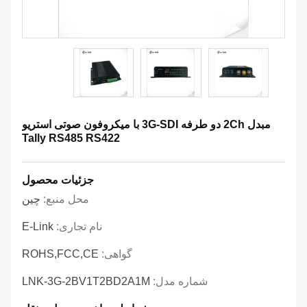
مبدل 2Ch دو طرفه 3G-SDI با میکروفون صوتی استریو
Tally RS485 RS422
جزئیات محصول
محل منبع:
چین
نام تجاری:
E-Link
گواهی:
ROHS,FCC,CE
شماره مدل:
LNK-3G-2BV1T2BD2A1M