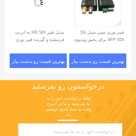
فیبر نوری مینی مبدل 3G
تبدیل فیبر HD SDI به اترنت
SFP SDI برای پخش ویدیوی
فرستنده و گیرنده فیبر نوری
1080P
ویدئویی 16 کانالی
ویدی
ار
بهترین قیمت رو بدست بیار
بهترین قیمت رو بدست بیار
بهت
درخواستتون رو بفرستيد
لطفا درخواست خود را به 
ما بفرستید و ما در اسرع 
وقت به شما پاسخ خواهیم 
داد.