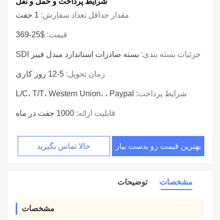
شرایط پرداخت و حمل و نقل
مقدار حداقل تعداد سفارش:
1 جفت
قیمت:
$25-369
جزئیات بسته بندی:
بسته صادرات استاندارد مبدل فیبر SDI
زمان تحویل:
5-12 روز کاری
شرایط پرداخت:
L/C، T/T، Western Union، ، Paypal
قابلیت ارائه:
1000 جفت در ماه
بهترین قیمت رو بدست بیار
حالا تماس بگیرید
مشخصات
توضیحات
مشخصات