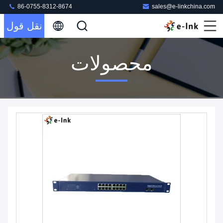
86-0755-8312-8674
sales@e-linkchina.com
نقل قول
محصولات