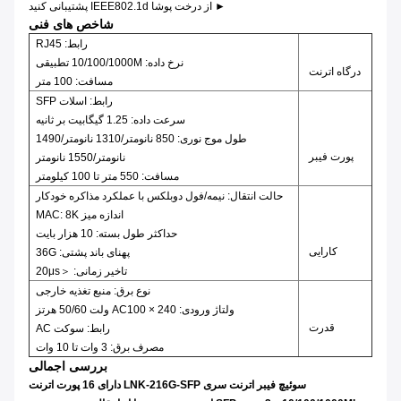
► از درخت پوشا IEEE802.1d پشتیبانی کنید
شاخص های فنی
رابط: RJ45
نرخ داده: 10/100/1000M تطبیقی
درگاه اترنت
مسافت: 100 متر
رابط: اسلات SFP
سرعت داده: 1.25 گیگابیت بر ثانیه
طول موج نوری: 850 نانومتر/1310 نانومتر/1490
پورت فیبر
نانومتر/1550 نانومتر
مسافت: 550 متر تا 100 کیلومتر
حالت انتقال: نیمه/فول دوبلکس با عملکرد مذاکره خودکار
اندازه میز MAC: 8K
حداکثر طول بسته: 10 هزار بایت
کارایی
پهنای باند پشتی: 36G
تاخیر زمانی: ＜20μs
نوع برق: منبع تغذیه خارجی
ولتاژ ورودی: AC100 × 240 ولت 50/60 هرتز
قدرت
رابط: سوکت AC
مصرف برق: 3 وات تا 10 وات
بررسی اجمالی
سوئیچ فیبر اترنت سری LNK-216G-SFP دارای 16 پورت اترنت