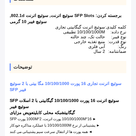
برجسته کردن:
SFP Slots سوئیچ اترنت
,
سوئیچ اترنت 802.1d
,
سوئیچ فیبر 10 گرمی
کلمه کلیدی:
سوئیچ اترنت گیگابیتی تجاری
نرخ داده:
10/100/1000M تطبیقی
نوع فیبر:
حالت تک، چند حالته
نوع قدرت:
منبع تغذیه خارجی
رنگ:
آبی فلزی
ضمانتنامه:
2 سال
توضیحات
سوئیچ اترنت تجاری 16 پورت 10/100/1000 مگا بیتی با 2 سوئیچ
فیبر SFP
سوئیچ اترنت 16 پورت 10/100/1000 گیگابیتی با 2 اسلات SFP
سوئیچ فیبر
گیگابیت
شبکه محلی کابلی
تعویض
مزایای
► 16*10/100/1000M پورت اترنت، 2*1000M پورت SFP
► پشتیبانی از نرخ 10/100/1000M با عملکرد مذاکره خودکار
◄ همه پورت ها از انتقال سرعت سیم پشتیبانی می کنند