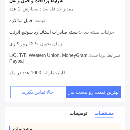
شرایط پرداخت و حمل و نقل
مقدار حداقل تعداد سفارش:
1 عدد
قیمت:
قابل مذاکره
جزئیات بسته بندی:
بسته صادرات استاندارد سوئیچ اترنت
زمان تحویل:
5-12 روز کاری
شرایط پرداخت:
L/C، T/T، Western Union، MoneyGram،
Paypal
قابلیت ارائه:
1000 عدد در ماه
بهترین قیمت رو بدست بیار
حالا تماس بگیرید
مشخصات
توضیحات
مشخصات