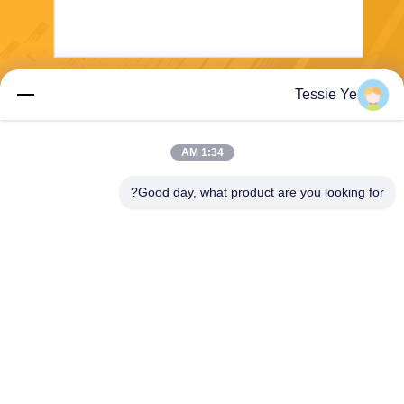
Tessie Ye
بفرست
1:34 AM
Good day, what product are you looking for?
E-Link China Technology Co.,LTD
sales@e-linkchina.com
86-0755-8312-8674
5F، ساختمان D جنوبی، پارک ع
لمی جین‌شنگ‌هوی، شماره 3،
جاده دافو، خیابان فوچنگ، گوانلا
ن، منطقه لونگ‌هوا، شنژن، چی