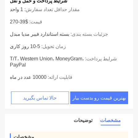
شرایط پرداخت و حمل و نقل
مقدار حداقل تعداد سفارش:
1 واحد
قیمت:
$39-270
جزئیات بسته بندی:
بسته استاندارد فیبر مدیا مبدل
زمان تحویل:
5-10 روز کاری
شرایط پرداخت:
T/T، Western Union، MoneyGram،
PayPal
قابلیت ارائه:
10000 عدد در ماه
بهترین قیمت رو بدست بیار
حالا تماس بگیرید
مشخصات
توضیحات
مشخصات