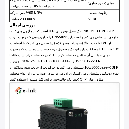
-40 درجه سانتی گراد تا 85 درجه سانتی گراد (40- درجه
دمای ذخیره سازی:
فارنهایت تا 185 درجه فارنهایت)
رطوبت نسبی:
5% تا 95% غیر متراکم
MTBF
> 200000 ساعت
بررسی اجمالی
LNK-IMC3012P-SFP یک مبدل نوع ریلی DIN است که از ماژول های SFP
خارجی پشتیبانی می کند و استاندارد EN55022 را برآورده می کند.پورت اترنت
از PoE با قدرت بالا (تجهیزات منبع تغذیه) پشتیبانی می کند که با استاندارد
IEEE802.3at مطابقت دارد.این یک محصول درجه سخت شده است که محدوده
دمای عملیاتی آن -40 درجه سانتیگراد تا +75 درجه سانتیگراد است.LNK-
IMC3012P-SFP از 10/100/1000Base-T با 30W PoE+ و پورت
100/1000Base-X SFP پشتیبانی می کند.پورت اترنت از حالت نیمه دوبلکس و
تمام دوبلکس پشتیبانی می کند.کاربران می توانند در صورت نیاز از انواع مختلف
ماژول های SFP (فیبر تک حالته/چند حالته، 1/2 هسته) استفاده کنند.