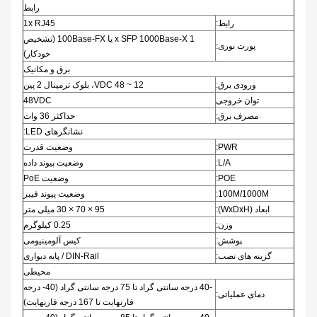
رابط
رابط:
1x RJ45
1 x SFP 1000Base-X یا 100Base-FX (تشخیص
پورت نوری:
خودکار)
برق و مکانیک
ورودی برق:
12 ~ 48 VDC، بلوک ترمینال 2 پین
توان خروجی
48VDC
مصرف برق:
حداکثر 36 وات
نشانگرهای LED:
PWR:
وضعیت قدرت
L/A:
وضعیت پیوند داده
POE:
وضعیت PoE
100M/1000M:
وضعیت پیوند فیبر
ابعاد (WxDxH):
95 × 70 × 30 میلی متر
وزن:
0.25 کیلوگرم
پوشش:
کیس آلومینیومی
گزینه های نصب:
DIN-Rail / پایه دیواری
محیطی
-40 درجه سانتی گراد تا 75 درجه سانتی گراد (40- درجه
دمای عملیاتی:
فارنهایت تا 167 درجه فارنهایت)