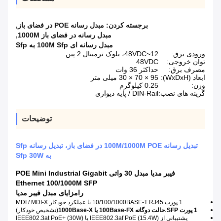
برجسته کردن:
مبدل رسانه POE در فضای باز
,
مبدل رسانه در فضای باز 1000M
,
مبدل رسانه ای 100M Sfp به Sfp
ورودی برق:
12~48VDC، بلوک ترمینال 2 پین
توان خروجی:
48VDC
مصرف برق:
حداکثر 36 وات
ابعاد (WxDxH):
95 × 70 × 30 میلی متر
وزن:
0.25 کیلوگرم
گزینه های نصب:
DIN-Rail / پایه دیواری
توضیحات
تبدیل رسانه 100M/1000M POE در فضای باز، تبدیل رسانه Sfp
به Sfp 30W
فیبر مدیا مبدل 30 واتی POE Mini Industrial Gigabit
Ethernet 100/1000M SFP
را
مزایای مبدل فیبر مدیا
1 پورت 10/100/1000BASE-T RJ45 با عملکرد خودکار MDI / MDI-X
1 پورت SFP
،
حالت دوگانه 100Base-FX یا 1000Base-X
(تشخیص خودکار)
پشتیبانی از IEEE802.3af PoE (15.4W) یا IEEE802.3at PoE+ (30W)