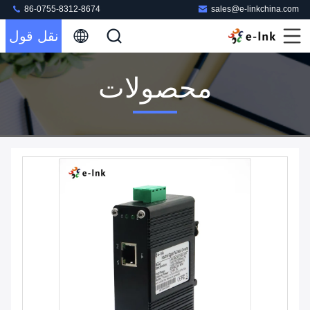
86-0755-8312-8674
sales@e-linkchina.com
نقل قول
محصولات