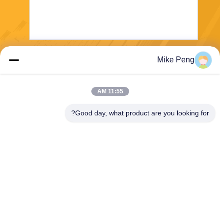
Mike Peng
بفرست
11:55 AM
Good day, what product are you looking for?
E-Link China Technology Co.,LTD
sales@e-linkchina.com
86-0755-8312-8674
5F، ساختمان D جنوبی، پارک ع
لمی جین‌شنگ‌هوی، شماره 3،
جاده دافو، خیابان فوچنگ، گوانلا
ن، منطقه لونگ‌هوا، شنژن، چی