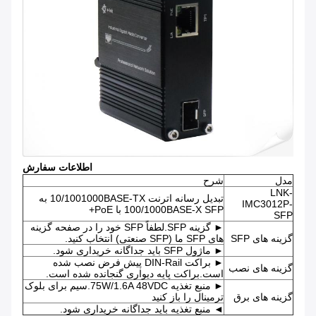
اطلاعات سفارش
مدل
شرح
LNK-
تبدیل رسانه اترنت 10/1001000BASE-TX به
IMC3012P-
100/1000BASE-X SFP با PoE+
SFP
► گزینه SFP.لطفاً SFP خود را در صفحه گزینه
گزینه های SFP
های SFP ما (SFP صنعتی) انتخاب کنید.
► ماژول SFP باید جداگانه خریداری شود.
► براکت DIN-Rail پیش فرض نصب شده
گزینه های نصب
است.براکت پایه دیواری گنجانده شده است.
► منبع تغذیه 75W/1.6A 48VDC.سیم برای بلوک
گزینه های برق
ترمینال را باز کنید
◄ منبع تغذیه باید جداگانه خریداری شود.