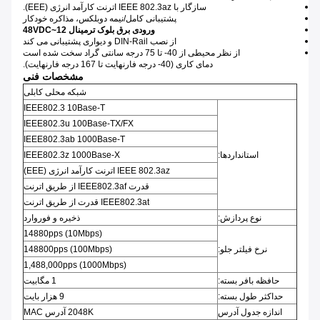
سازگار با IEEE 802.3az اترنت کارآمد انرژی (EEE).
پشتیبانی کامل/نیمه دوبلکس، مذاکره خودکار
ورودی برق بلوک ترمینال 12~48VDC
از نصب DIN-Rail و دیواری پشتیبانی می کند
از نظر محیطی از 40- تا 75 درجه سانتی گراد سخت شده است
دمای کاری (40- درجه فارنهایت تا 167 درجه فارنهایت).
مشخصات فنی
شبکه محلی کابلی
IEEE802.3 10Base-T
IEEE802.3u 100Base-TX/FX
IEEE802.3ab 1000Base-T
استانداردها:
IEEE802.3z 1000Base-X
IEEE 802.3az اترنت کارآمد انرژی (EEE)
قدرت IEEE802.3af از طریق اترنت
IEEE802.3at قدرت از طریق اترنت
نوع پردازش:
ذخیره و فوروارد
14880pps (10Mbps)
نرخ فیلتر جلو:
148800pps (100Mbps)
1,488,000pps (1000Mbps)
حافظه بافر بسته:
1 مگابیت
حداکثر طول بسته:
9 هزار بایت
اندازه جدول آدرس
2048K آدرس MAC