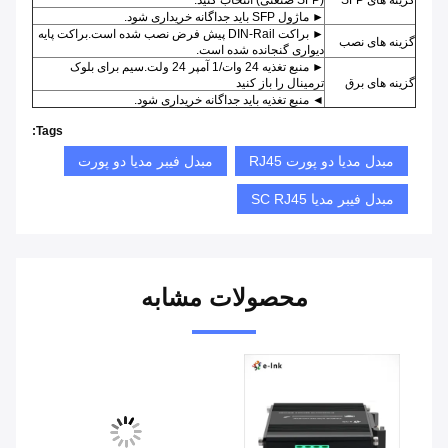
گزینه های SFP
(SFP صنعتی) انتخاب کنید.
► ماژول SFP باید جداگانه خریداری شود.
► براکت DIN-Rail پیش فرض نصب شده است.براکت پایه
گزینه های نصب
دیواری گنجانده شده است.
► منبع تغذیه 24 وات/1 آمپر 24 ولت.سیم برای بلوک
گزینه های برق
ترمینال را باز کنید
◄ منبع تغذیه باید جداگانه خریداری شود.
Tags:
مبدل مدیا دو پورت RJ45
مبدل فیبر مدیا دو پورت
مبدل فیبر مدیا SC RJ45
محصولات مشابه