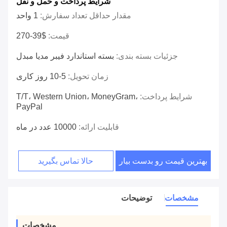
شرایط پرداخت و حمل و نقل
مقدار حداقل تعداد سفارش:
1 واحد
قیمت:
$39-270
جزئیات بسته بندی:
بسته استاندارد فیبر مدیا مبدل
زمان تحویل:
5-10 روز کاری
شرایط پرداخت:
T/T، Western Union، MoneyGram،
PayPal
قابلیت ارائه:
10000 عدد در ماه
بهترین قیمت رو بدست بیار
حالا تماس بگیرید
مشخصات
توضیحات
مشخصات