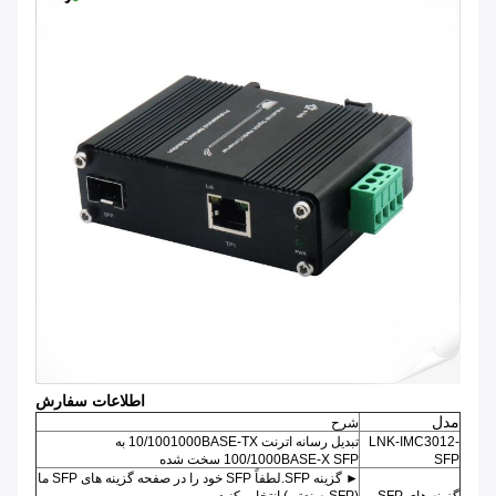
اطلاعات سفارش
مدل
شرح
LNK-IMC3012-
تبدیل رسانه اترنت 10/1001000BASE-TX به
SFP
100/1000BASE-X SFP سخت شده
► گزینه SFP.لطفاً SFP خود را در صفحه گزینه های SFP ما