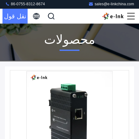
86-0755-8312-8674
sales@e-linkchina.com
نقل قول
محصولات