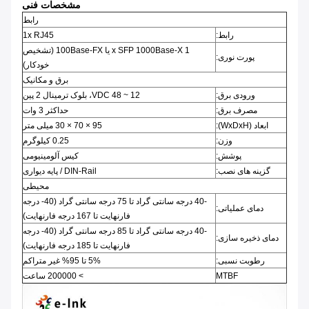
مشخصات فنی
رابط
رابط:
1x RJ45
1 x SFP 1000Base-X یا 100Base-FX (تشخیص
پورت نوری:
خودکار)
برق و مکانیک
ورودی برق:
12 ~ 48 VDC، بلوک ترمینال 2 پین
مصرف برق:
حداکثر 3 وات
ابعاد (WxDxH):
95 × 70 × 30 میلی متر
وزن:
0.25 کیلوگرم
پوشش:
کیس آلومینیومی
گزینه های نصب:
DIN-Rail / پایه دیواری
محیطی
-40 درجه سانتی گراد تا 75 درجه سانتی گراد (40- درجه
دمای عملیاتی:
فارنهایت تا 167 درجه فارنهایت)
-40 درجه سانتی گراد تا 85 درجه سانتی گراد (40- درجه
دمای ذخیره سازی:
فارنهایت تا 185 درجه فارنهایت)
رطوبت نسبی:
5% تا 95% غیر متراکم
MTBF
> 200000 ساعت