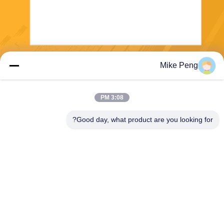
Mike Peng
بفرست
3:08 PM
Good day, what product are you looking for?
E-Link China Technology Co.,LTD
sales@e-linkchina.com
86-0755-8312-8674
5F، ساختمان D جنوبی، پارک ع
لمی جین‌شنگ‌هوی، شماره 3،
جاده دافو، خیابان فوچنگ، گوانلا