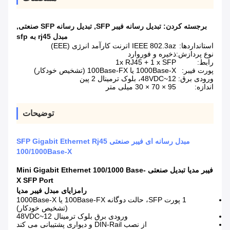
برجسته کردن:
تبدیل رسانه فیبر SFP
,
تبدیل رسانه SFP صنعتی
,
مبدل rj45 به sfp
استانداردها:
IEEE 802.3az اترنت کارآمد انرژی (EEE)
نوع پردازش:
ذخیره و فوروارد
رابط:
1x RJ45 + 1 x SFP
پورت فیبر:
1000Base-X یا 100Base-FX (تشخیص خودکار)
ورودی برق:
12~48VDC، بلوک ترمینال 2 پین
اندازه:
95 × 70 × 30 میلی متر
توضیحات
مبدل رسانه ای فیبر صنعتی SFP Gigabit Ethernet Rj45
100/1000Base-X
فیبر مدیا تبدیل صنعتی Mini Gigabit Ethernet 100/1000 Base-
X SFP Port
را
مزایای مبدل فیبر مدیا
1 پورت SFP، حالت دوگانه 100Base-FX یا 1000Base-X
(تشخیص خودکار)
ورودی برق بلوک ترمینال 12~48VDC
از نصب DIN-Rail و دیواری پشتیبانی می کند