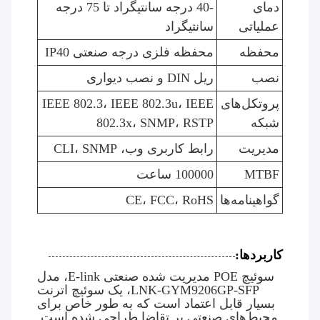
دمای
-40 درجه سانتیگراد تا 75 درجه
عملیاتی
سانتیگراد
محفظه
محفظه فلزی درجه صنعتی IP40
نصب
ریل DIN و نصب دیواری
پروتکل‌های
IEEE 802.3، IEEE 802.3u، IEEE
شبکه
802.3x، SNMP، RSTP
مدیریت
رابط کاربری وب، CLI، SNMP
MTBF
100000 ساعت
گواهینامه‌ها
CE، FCC، RoHS
کاربردها:
سوئیچ POE مدیریت شده صنعتی E-link، مدل
LNK-GYM9206GP-SFP، یک سوئیچ اترنت
بسیار قابل اعتماد است که به طور خاص برای
محیط‌های صنعتی پر تقاضا طراحی شده است.