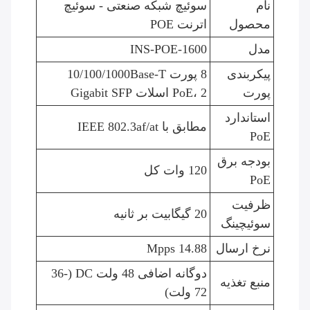
نام
سوئیچ شبکه صنعتی - سوئیچ
محصول
اترنت POE
مدل
INS-POE-1600
پیکربندی
8 پورت 10/100/1000Base-T
پورت
PoE، 2 اسلات Gigabit SFP
استاندارد
مطابق با IEEE 802.3af/at
PoE
بودجه برق
120 وات کل
PoE
ظرفیت
20 گیگابیت بر ثانیه
سوئیچینگ
نرخ ارسال
14.88 Mpps
دوگانه اضافی 48 ولت DC (36-
منبع تغذیه
72 ولت)