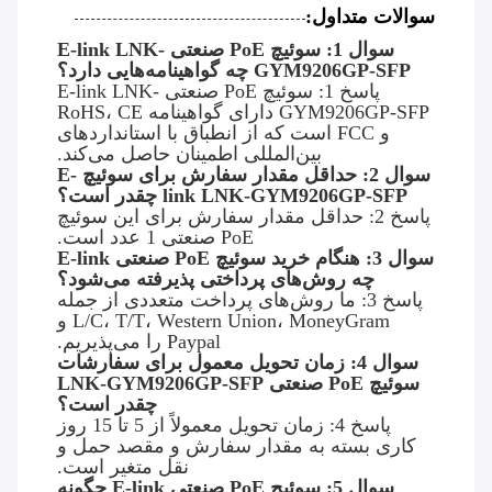
سوالات متداول:
سوال 1: سوئیچ PoE صنعتی E-link LNK-
GYM9206GP-SFP چه گواهینامه‌هایی دارد؟
پاسخ 1: سوئیچ PoE صنعتی E-link LNK-
GYM9206GP-SFP دارای گواهینامه RoHS، CE
و FCC است که از انطباق با استانداردهای
بین‌المللی اطمینان حاصل می‌کند.
سوال 2: حداقل مقدار سفارش برای سوئیچ E-
link LNK-GYM9206GP-SFP چقدر است؟
پاسخ 2: حداقل مقدار سفارش برای این سوئیچ
PoE صنعتی 1 عدد است.
سوال 3: هنگام خرید سوئیچ PoE صنعتی E-link
چه روش‌های پرداختی پذیرفته می‌شود؟
پاسخ 3: ما روش‌های پرداخت متعددی از جمله
L/C، T/T، Western Union، MoneyGram و
Paypal را می‌پذیریم.
سوال 4: زمان تحویل معمول برای سفارشات
سوئیچ PoE صنعتی LNK-GYM9206GP-SFP
چقدر است؟
پاسخ 4: زمان تحویل معمولاً از 5 تا 15 روز
کاری بسته به مقدار سفارش و مقصد حمل و
نقل متغیر است.
سوال 5: سوئیچ PoE صنعتی E-link چگونه