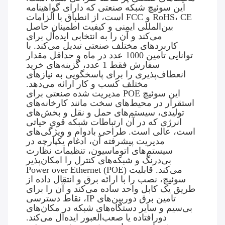
این سوئیچ شبکه صنعتی که دارای گواهینامه
RoHS، CE و FCC است، از انطباق با الزامات
بین‌المللی ایمنی و کیفیت اطمینان حاصل
می‌کند و آن را به انتخابی ایده‌آل برای
کاربردهای مختلف صنعتی تبدیل می‌کند. با
توانایی تامین 1000 عدد در ماه و حداقل مقدار
سفارش فقط 1 عدد، گزینه‌های خرید
انعطاف‌پذیری را برای پاسخگویی به نیازهای
مختلف کسب و کار ارائه می‌دهد.
این سوئیچ POE مدیریت شده صنعتی برای
استقرار در محیط‌های سخت مانند کارخانه‌های
تولیدی، سیستم‌های حمل و نقل و بخش‌های
انرژی که در آن ارتباطات شبکه قوی حیاتی
است، عالی است. طراحی بادوام و ویژگی‌های
مدیریت پیشرفته آن، ادغام یکپارچه در
سیستم‌های اتوماسیون، تنظیمات نظارت
بی‌درنگ و شبکه‌های کنترل را امکان‌پذیر
می‌کند. قابلیت Power over Ethernet (POE)
سوئیچ، نصب را با ارائه برق و انتقال داده از
طریق یک کابل واحد ساده می‌کند و آن را برای
تامین برق دوربین‌های IP، نقاط دسترسی
بی‌سیم و سایر دستگاه‌های شبکه در مکان‌های
دورافتاده یا صعب‌العبور ایده‌آل می‌کند.