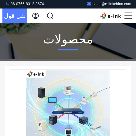
86-0755-8312-8674
sales@e-linkchina.com
نقل قول
محصولات