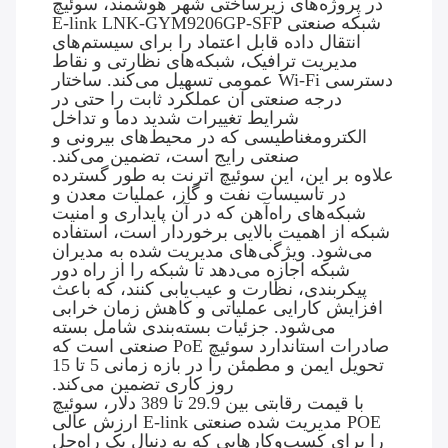
در پروژه‌های زیرساختی شهر هوشمند، سوئیچ
شبکه صنعتی E-link LNK-GYM9206GP-SFP
انتقال داده قابل اعتماد را برای سیستم‌های
مدیریت ترافیک، شبکه‌های نظارتی و نقاط
دسترسی Wi-Fi عمومی تسهیل می‌کند. ساختار
درجه صنعتی آن عملکرد ثابت را حتی در
شرایط تغییرات شدید دما و تداخل
الکترومغناطیسی که در محیط‌های بیرونی و
صنعتی رایج است، تضمین می‌کند.
علاوه بر این، این سوئیچ اترنت به طور گسترده
در تاسیسات نفت و گاز، عملیات معدن و
شبکه‌های راه‌آهن که در آن پایداری و امنیت
شبکه از اهمیت بالایی برخوردار است، استفاده
می‌شود. ویژگی‌های مدیریت شده به مدیران
شبکه اجازه می‌دهد تا شبکه را از راه دور
پیکربندی، نظارت و عیب‌یابی کنند، که باعث
افزایش کارایی عملیاتی و کاهش زمان خرابی
می‌شود. جزئیات بسته‌بندی شامل بسته
صادرات استاندارد سوئیچ PoE صنعتی است که
تحویل ایمن و مطمئن را در بازه زمانی 5 تا 15
روز کاری تضمین می‌کند.
با قیمت رقابتی بین 29.9 تا 389 دلار، سوئیچ
POE مدیریت شده صنعتی E-link ارزش عالی
را برای کسب‌وکارهایی که به دنبال یک راه‌حل