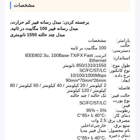
مشخصات
برجسته کردن:
مبدل رسانه فیبر کم حرارت
,
مبدل رسانه فیبر 100 مگابیت در ثانیه
,
مبدل چند حالته 1550 نانومتری
پارامتر:
مشخصات
حالت
100 مگابیت بر ثانیه
دسترسی:
اترنت، IEEE802.3u، 100Base-TX/FX Fast
استاندارد:
Ethernet
طول موج:
850/1310/1550 نانومتر
نوع کانکتور:
SC/FC/ST/LC
نرخ داده:
10/100/1000Mbps
ابعاد:
90mm*70mm*26mm
2 کیلومتر / 20 کیلومتر / 40 کیلومتر / 60 کیلومتر / 80
فاصله:
کیلومتر / 120 کیلومتر
حالت فیبر:
تک حالته / چند حالته
نوع پورت
SC/FC/ST/LC
فیبر:
رطوبت:
5% ~ 95%
دمای کار:
-40°C تا +85°C
مصرف برق:
2.5 وات
منبع برق:
خارجی/داخلی
نام محصول:
مبدل فیبر مدیا
دمای ذخیره
-40°C تا +85°C