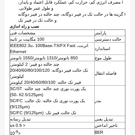
l مصرف انرژی کم، حرارت کم، عملکرد قابل اعتماد و پایدار،
و طول عمر طولانی.
l گزینه ها در حالت تک در فیبر دوگانه، چند حالته در فیبر دوگانه
و حالت تک در فیبر تک
نصب و راه اندازی
پارامتر
مشخصات فنی
حالت دسترسی
100 مگابیت بر ثانیه
اترنت، IEEE802.3u، 100Base-TX/FX Fast
استاندارد
Ethernet
طول موج
850 نانومتر/1310 نانومتر/1550 نانومتر
چند حالته دو فیبر: 2 کیلومتر;
تک حالت فیبر دوگانه: 20/40/60/80/100/120
فاصله انتقال
کیلومتر؛
فیبر تک حالته: 20/40/60/80/100 کیلومتر
یک پورت نوری چند حالته: چند حالته: SC/ST
(50، 62.5/125μm)
بندر
یک پورت نوری تک حالته: تک حالت: SC/FC
(9/125μm)
تک حالت فیبر تک: SC/FC (9/125μm)
تبدیل یعنی
تبدیل رسانه
تاخیر انداختن
< 0.9 us
-9
BER
<10