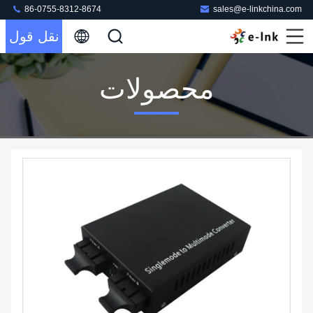
86-0755-8312-8674
sales@e-linkchina.com
نقل قول
محصولات