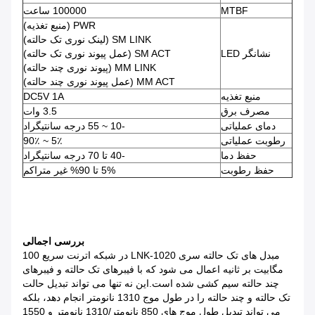
MTBF
100000 ساعت
PWR (منبع تغذیه)
SM LINK (لینک نوری تک حالته)
نشانگر LED
SM ACT (عمل پیوند نوری تک حالته)
MM LINK (پیوند نوری چند حالته)
MM ACT (عمل پیوند نوری چند حالته)
منبع تغذیه
DC5V 1A
مصرف برق
3.5 وات
دمای عملیاتی
-10 ~ 55 درجه سانتیگراد
رطوبت عملیاتی
5٪ ~ 90٪
حفظ دما
-40 تا 70 درجه سانتیگراد
حفظ رطوبت
5% تا 90% غیر متراکم
بررسی اجمالی
مبدل های تک حالته سری LNK-1020 در شبکه اترنت سریع 100
مگابیت بر ثانیه اعمال می شود که با فیبرهای تک حالته و فیبرهای
چند حالته سیم کشی شده است.این نه تنها می تواند تبدیل حالت
تک حالته و چند حالته را در طول موج 1310 نانومتر انجام دهد، بلکه
می تواند تبدیل طول موج های 850 نانومتر/1310 نانومتر و 1550