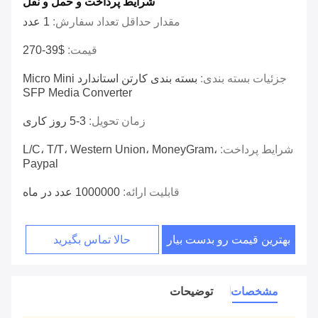
شرایط پرداخت و حمل و نقل
مقدار حداقل تعداد سفارش:
1 عدد
قیمت:
$39-270
جزئیات بسته بندی:
بسته بندی کارتن استاندارد Micro Mini
SFP Media Converter
زمان تحویل:
3-5 روز کاری
شرایط پرداخت:
L/C، T/T، Western Union، MoneyGram،
Paypal
قابلیت ارائه:
1000000 عدد در ماه
بهترین قیمت رو بدست بیار
حالا تماس بگیرید
مشخصات
توضیحات