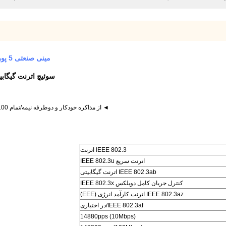
مینی صنعتی 5 پورت سوئیچ اترنت گیگابیتی 12 - ریل DIN 48VDC بدون مدیریت
سوئیچ اترنت گیگابیتی 12 ~ 48 ولتی DIN Rail مینی صنعتی 5 پورت 
◄ از مذاکره خودکار و دوطرفه نیمه/تمام 10/100 مگابیت بر ثانیه و دوروی کامل 1000 مگابیت در ثانیه پشتیبانی می کند
IEEE 802.3 اترنت
اترنت سریع IEEE 802.3u
IEEE 802.3ab اترنت گیگابیتی
کنترل جریان کامل دوبلکس IEEE 802.3x
IEEE 802.3az اترنت کارآمد انرژی (EEE)
IEEE 802.3af/در اختیاری
14880pps (10Mbps)