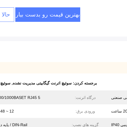
بهترین قیمت رو بدست بیار
حالا
برجسته کردن:
سوئیچ اترنت گیگابیتی مدیریت نشده
,
سوئیچ اتر
تی صنعتی
درگاه اترنت:
5 10/100/1000BASET RJ45
اعت
ورودی برق:
12 ~ 48 VDC
 IP40
گزینه های نصب:
DIN-Rail / پایه دیواری