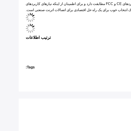
عملکرد قابل اعتماد و ساده در برابر لرزش و شوک، و محدوده دمای عملیات گسترده، می تواند با انواع محیط های خشن مطابقت داشته باشد.این سوئیچ با استانداردهای CE و FCC مطابقت دارد و برای اطمینان از اینکه نیازهای کاربردهای
ترتیب اطلاعات
Tags: