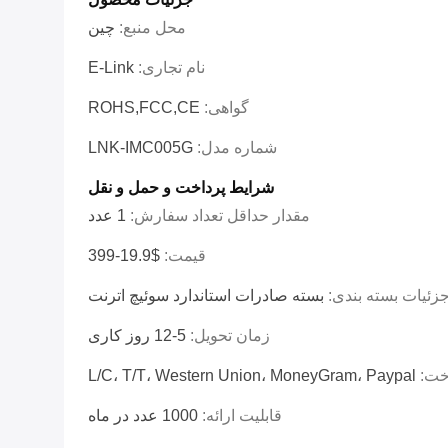
محل منبع:
چین
نام تجاری:
E-Link
گواهی:
ROHS,FCC,CE
شماره مدل:
LNK-IMC005G
شرایط پرداخت و حمل و نقل
مقدار حداقل تعداد سفارش:
1 عدد
قیمت:
$19.9-399
زئیات بسته بندی:
بسته صادرات استاندارد سوئیچ اترنت
زمان تحویل:
5-12 روز کاری
خت:
L/C، T/T، Western Union، MoneyGram، Paypal
قابلیت ارائه:
1000 عدد در ماه