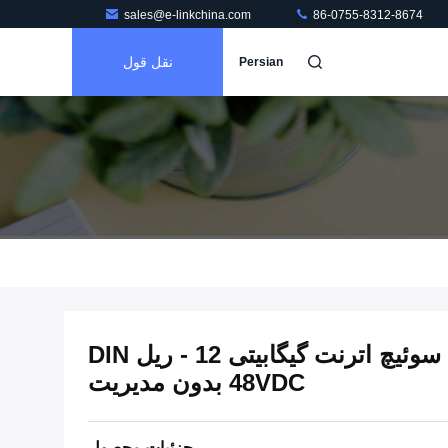
sales@e-linkchina.com
86-0755-8312-8674
نقل قول
Persian
مینی صنعتی 5 پورت سوئیچ اترنت گیگابیتی 12 - ریل DIN
48VDC بدون مدیریت
جزئیات محصول