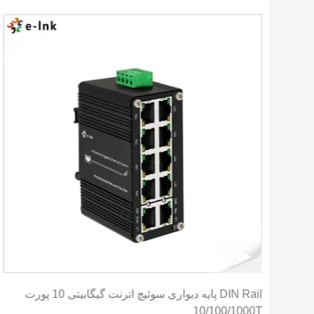
سوئیچ اترنت صنعتی 8 پورت 10T 100T 1000T RJ45 با
DIN Rail پایه دیواری سوئیچ اترنت گیگابیتی 10 پورت
10/100/1000T