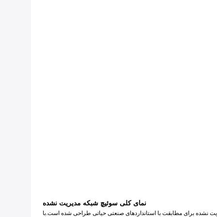
نمای کلی سوئیچ شبکه مدیریت نشده
 صنعتی مینی با ورودی توان وسیع 12 ~ 48 VDC است.این سوئیچ اترنت صنعتی مدیریت نشده برای مطابقت با استانداردهای صنعتی حیاتی طراحی شده است.با