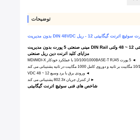
توضیحات
بدون مدیریت
مزایای کلید اترنت دین ریل صنعتی
◄ 5 پورت 10/100/1000BASE-T RJ45 با عملکرد خودکار MDI/MDI-X
◄ ورودی برق با برد وسیع 12 ~ 48 VDC
► از کنترل جریان 802.3x پشتیبانی می کند
شاخص های فنی سوئیچ اترنت گیگابیتی