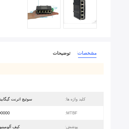
مشخصات
توضیحات
کلید واژه ها:
سوئیچ اترنت گیگابی
MTBF:
200000 س
پوشش:
کیف آلومینیومی