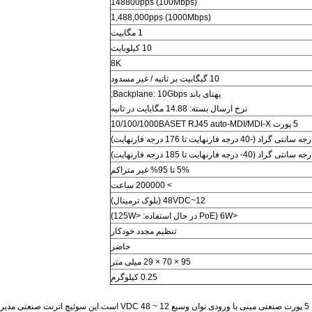
148800pps (100Mbps)
1,488,000pps (1000Mbps)
1 مگابیت
10 کیلوبایت
8K
10 گیگابیت بر ثانیه / غیر مسدود
پهنای باند Backplane: 10Gbps;
نرخ ارسال بسته: 14.88 مگابایت در ثانیه
5 پورت 10/100/1000BASET RJ45 auto-MDI/MDI-X
5% تا 95% غیر متراکم
> 200000 ساعت
12~48VDC (بلوک ترمینال)
<6W (PoE در حال استفاده: <125W)
تنظیم مجدد خودکار
حاضر
95 × 70 × 29 میلی متر
0.25 کیلوگرم
سری LNK-IMC005G یک سوئیچ اترنت گیگابیتی 10/100/1000 گیگابیتی 5 پورت