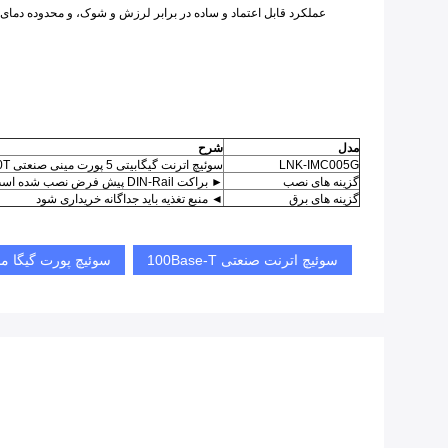
مدل
شرح
LNK-IMC005G
سوئیچ اترنت گیگابیتی 5 پورت مینی صنعتی 10/100/1000T
گزینه های نصب
► براکت DIN-Rail پیش فرض نصب شده است.براکت پایه دیواری گنجانده شده است.
گزینه های برق
◄ منبع تغذیه باید جداگانه خریداری شود
سوئیچ اترنت صنعتی 100Base-T
سوئیچ پورت گیگا م