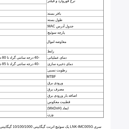
نرخ فوروارد و فیلتر:
بافر بسته:
طول بسته:
جدول آدرس MAC:
پارچه سوئیچ:
معاوضه اموال
رابط:
دمای عملیاتی:
-40 درجه سانتی گراد تا 80 درجه سانتی گراد (-40 درجه فارنهایت تا 176 درجه فارنهایت)
دمای ذخیره سازی:
-40 درجه سانتی گراد تا 85 درجه سانتی گراد (40- درجه فارنهایت تا 185 درجه فارنهایت)
رطوبت نسبی:
MTBF
ورودی برق:
مصرف برق:
اضافه بار ورودی برق:
قطبیت معکوس:
ابعاد (WxDxH):
وزن: