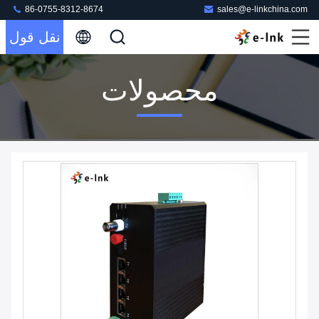
86-0755-8312-8674
sales@e-linkchina.com
نقل قول
محصولات