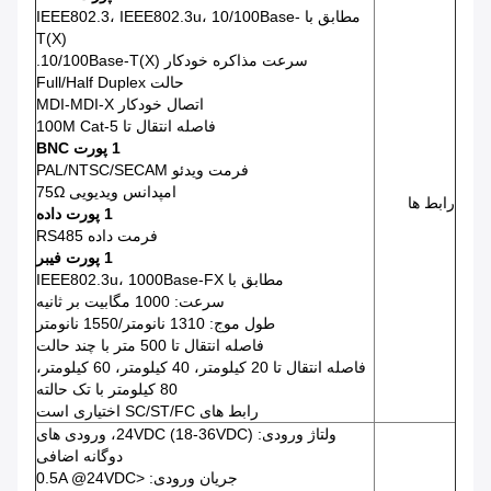
مطابق با IEEE802.3، IEEE802.3u، 10/100Base-
T(X)
سرعت مذاکره خودکار 10/100Base-T(X).
حالت Full/Half Duplex
اتصال خودکار MDI-MDI-X
فاصله انتقال تا 100M Cat-5
1 پورت BNC
فرمت ویدئو PAL/NTSC/SECAM
امپدانس ویدیویی 75Ω
رابط ها
1 پورت داده
فرمت داده RS485
1 پورت فیبر
مطابق با IEEE802.3u، 1000Base-FX
سرعت: 1000 مگابیت بر ثانیه
طول موج: 1310 نانومتر/1550 نانومتر
فاصله انتقال تا 500 متر با چند حالت
فاصله انتقال تا 20 کیلومتر، 40 کیلومتر، 60 کیلومتر،
80 کیلومتر با تک حالته
رابط های SC/ST/FC اختیاری است
ولتاژ ورودی: 24VDC (18-36VDC)، ورودی های
دوگانه اضافی
جریان ورودی: <0.5A @24VDC