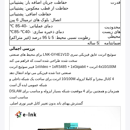
قدرت
حفاظت جریان اضافه بار: پشتیبانی
حفاظت از قطب معکوس: پشتیبانی
حفاظت اضافی: پشتیبانی
اتصال: بلوک های ترمینال 6 پین
دمای عملیاتی: -40-85 ℃
محدودیت
های زیست
دمای ذخیره سازی: -40℃-85℃
محیطی
رطوبت نسبی محیط: 5 تا 95 درصد (غیر متراکم)
ضمانتنامه
5 ساله
بررسی اجمالی
سوئیچ اترنت عایق فیزیکی سری LNK-GY4E1V1D برای محیط های صنعتی
سخت شده طراحی شده است.که فراهم می کند
4x10/100M اترنت + 1xVideo + 1xRS485 + 1xGigabit فیبر.سوئیچ اترنت
صنعتی جدا شده فیزیکی می تواند انتقال دهد
4 کانال مجزا و کاملا ایزوله 10/100M اترنت.برای ساخت یک شبکه داخلی و
شبکه عمومی ایده آل است
همزمان.و همچنین برای 4 موقعیت شبکه بسیار ایزوله و مناسب برای DSLAM
مناسب است
گسترش پهنای باند بدون تغییر کابل فیبر نوری اصلی.