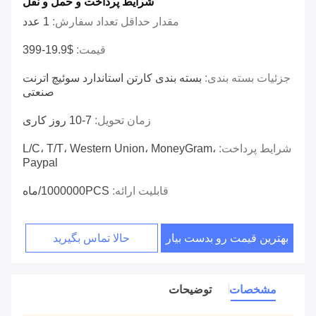
شرایط پرداخت و حمل و نقل
مقدار حداقل تعداد سفارش:
1 عدد
قیمت:
$19.9-399
جزئیات بسته بندی:
بسته بندی کارتن استاندارد سوئیچ اترنت
صنعتی
زمان تحویل:
7-10 روز کاری
شرایط پرداخت:
L/C، T/T، Western Union، MoneyGram،
Paypal
قابلیت ارائه:
1000000PCS/ماه
بهترین قیمت رو بدست بیار
حالا تماس بگیرید
مشخصات
توضیحات