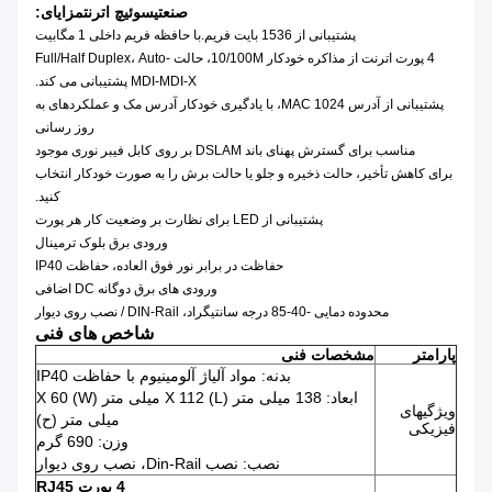
صنعتی
سوئیچ اترنت
مزایای:
پشتیبانی از 1536 بایت فریم.با حافظه فریم داخلی 1 مگابیت
4 پورت اترنت از مذاکره خودکار 10/100M، حالت Full/Half Duplex، Auto-
MDI-MDI-X پشتیبانی می کند.
پشتیبانی از آدرس MAC 1024، با یادگیری خودکار آدرس مک و عملکردهای به
روز رسانی
مناسب برای گسترش پهنای باند DSLAM بر روی کابل فیبر نوری موجود
برای کاهش تأخیر، حالت ذخیره و جلو یا حالت برش را به صورت خودکار انتخاب
کنید.
پشتیبانی از LED برای نظارت بر وضعیت کار هر پورت
ورودی برق بلوک ترمینال
حفاظت در برابر نور فوق العاده، حفاظت IP40
ورودی های برق دوگانه DC اضافی
محدوده دمایی -40-85 درجه سانتیگراد، DIN-Rail / نصب روی دیوار
شاخص های فنی
پارامتر
مشخصات فنی
بدنه: مواد آلیاژ آلومینیوم با حفاظت IP40
ابعاد: 138 میلی متر (L) X 112 میلی متر (W) X 60
ویژگیهای
میلی متر (ح)
فیزیکی
وزن: 690 گرم
نصب: نصب Din-Rail، نصب روی دیوار
4 پورت RJ45