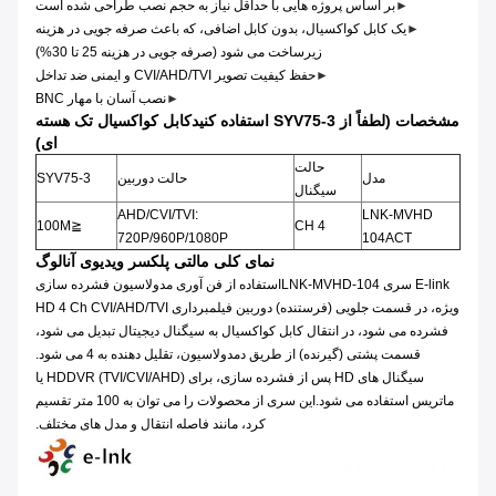
►
بر اساس پروژه هایی با حداقل نیاز به حجم نصب طراحی شده است
►
یک کابل کواکسیال، بدون کابل اضافی، که باعث صرفه جویی در هزینه
زیرساخت می شود (صرفه جویی در هزینه 25 تا 30%)
►
حفظ کیفیت تصویر CVI/AHD/TVI و ایمنی ضد تداخل
►
نصب آسان با مهار BNC
مشخصات (لطفاً از SYV75-3 استفاده کنید
کابل کواکسیال تک هسته
ای)
حالت
مدل
حالت دوربین
SYV75-3
سیگنال
AHD/CVI/TVI:
LNK-MVHD
≦100M
4 CH
720P/960P/1080P
104ACT
نمای کلی مالتی پلکسر ویدیوی آنالوگ
E-link سری LNK-MVHD-104
استفاده از فن آوری مدولاسیون فشرده سازی
ویژه، در قسمت جلویی (فرستنده) دوربین فیلمبرداری HD 4 Ch CVI/AHD/TVI
فشرده می شود، در انتقال کابل کواکسیال به سیگنال دیجیتال تبدیل می شود،
قسمت پشتی (گیرنده) از طریق دمدولاسیون، تقلیل دهنده به 4 می شود.
سیگنال های HD پس از فشرده سازی، برای HDDVR (TVI/CVI/AHD) یا
ماتریس استفاده می شود.این سری از محصولات را می توان به 100 متر تقسیم
کرد، مانند فاصله انتقال و مدل های مختلف.