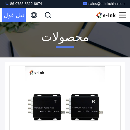
86-0755-8312-8674
sales@e-linkchina.com
نقل قول
محصولات