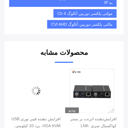
به IP
مولتی پلکسر دوربین آنالوگ 4 Ch
مالتی پلکسر دوربین آنالوگ CVI AHD
محصولات مشابه
ویدیو
افزایش‌دهنده اترنت بر بستر
افزایش دهنده فیبر نوری USB
کواکسیال سری LNK-
VGA KVM، برد 10 کیلومتر،
dio