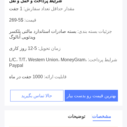
شرایط پرداخت و حمل و نقل
مقدار حداقل تعداد سفارش:
1 جفت
قیمت:
$5-269
جزئیات بسته بندی:
بسته صادرات استاندارد مالتی پلکسر
ویدئویی آنالوگ
زمان تحویل:
5-12 روز کاری
شرایط پرداخت:
L/C، T/T، Western Union، MoneyGram،
Paypal
قابلیت ارائه:
1000 جفت در ماه
بهترین قیمت رو بدست بیار
حالا تماس بگیرید
مشخصات
توضیحات