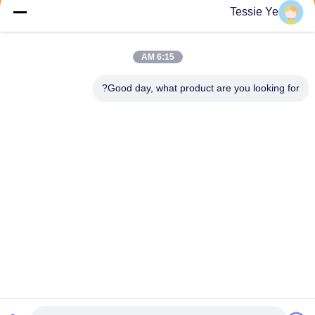
Tessie Ye
بفرست
6:15 AM
Good day, what product are you looking for?
E-Link China Technology Co.,LTD
sales@e-linkchina.com
86-0755-8312-8674
5F، ساختمان D جنوبی، پارک ع
لمی جین‌شنگ‌هوی، شماره 3،
جاده دافو، خیابان فوچنگ، گوانلا
ن، منطقه لونگ‌هوا، شنژن، چی
ن
چین کیفیت خوب سوئیچ PoE صنعتی عرضه کننده. حقوق چاپ 2026 E-link China
Technology Co.,LTD . تمامی حقوق محفوظ است.