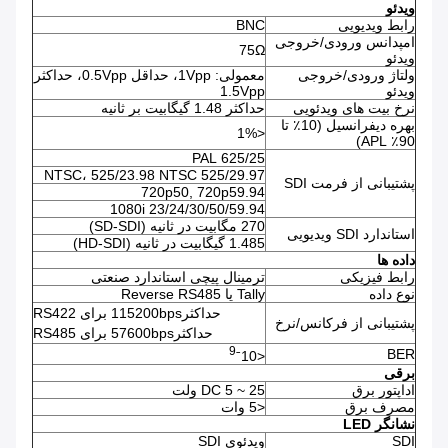
ویدئو
رابط ویدیویی
BNC
امپدانس ورودی/خروجی
75Ω
ویدئو
ولتاژ ورودی/خروجی
معمولی: 1Vpp، حداقل 0.5Vpp، حداکثر
ویدئو
1.5Vpp
نرخ بیت های ویدئویی
حداکثر 1.48 گیگابیت بر ثانیه
بهره دیفرانسیل (10٪ تا
<1%
90٪ APL)
625/25 PAL
525/29.97 NTSC، 525/23.98 NTSC
پشتیبانی از فرمت SDI
720p50, 720p59.94
1080i 23/24/30/50/59.94
270 مگابیت در ثانیه (SD-SDI)
استاندارد SDI ویدیویی
1.485 گیگابیت در ثانیه (HD-SDI)
داده ها
رابط فیزیکی
ترمینال پیچی استاندارد صنعتی
نوع داده
Tally یا Reverse RS485
حداکثر115200bps برای RS422
پشتیبانی از فرکانس/نرخ
حداکثر57600bps برای RS485
9
BER
<10ˉ
برقی
اداپتور برق
DC 5 ~ 25 ولت
مصرف برق
<5 وات
نشانگر LED
SDI
ویدئوی SDI