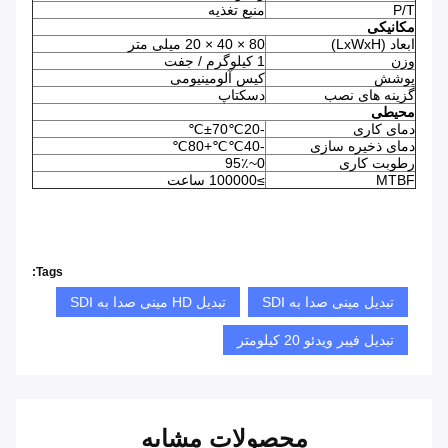
P/T
منبع تغذیه
مکانیکی
ابعاد (LxWxH)
80 × 40 × 20 میلی متر
وزن
1 کیلوگرم / جفت
پوشش
کیس آلومینیومی
گزینه های نصب
دسکتاپ
محیطی
دمای کاری
-20℃±70℃
دمای ذخیره سازی
-40℃℃+80℃
رطوبت کاری
0~95٪
MTBF
≥100000 ساعت
Tags:
تبدیل مینی صدا به SDI
تبدیل HD مینی صدا به SDI
تبدیل فیبر ویدئو 20 کیلومتر
محصولات مشابه