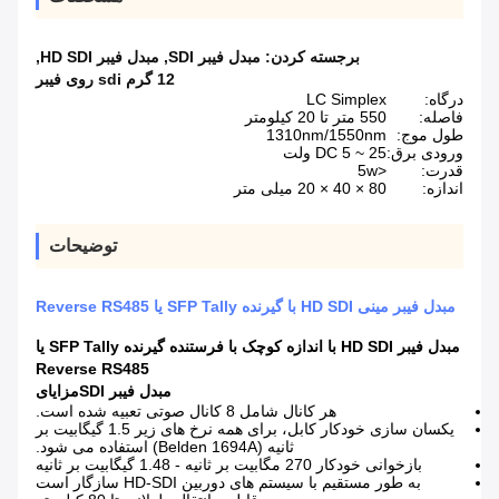
برجسته کردن:
مبدل فیبر SDI
,
مبدل فیبر HD SDI
,
12 گرم sdi روی فیبر
درگاه:
LC Simplex
فاصله:
550 متر تا 20 کیلومتر
طول موج:
1310nm/1550nm
ورودی برق:
DC 5 ~ 25 ولت
قدرت:
<5w
اندازه:
80 × 40 × 20 میلی متر
توضیحات
مبدل فیبر مینی HD SDI با گیرنده SFP Tally یا Reverse RS485
مبدل فیبر HD SDI با اندازه کوچک با فرستنده گیرنده SFP Tally یا
Reverse RS485
مبدل فیبر SDI
مزایای
هر کانال شامل 8 کانال صوتی تعبیه شده است.
یکسان سازی خودکار کابل، برای همه نرخ های زیر 1.5 گیگابیت بر
ثانیه (Belden 1694A) استفاده می شود.
بازخوانی خودکار 270 مگابیت بر ثانیه - 1.48 گیگابیت بر ثانیه
به طور مستقیم با سیستم های دوربین HD-SDI سازگار است