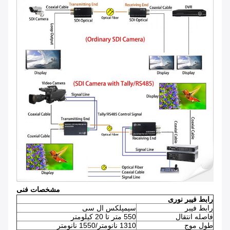
مشخصات فنی
رابط فیبر نوری
رابط فیبر
سیمپلکس ال سی
فاصله انتقال
550 متر تا 20 کیلومتر
طول موج
1310 نانومتر/1550 نانومتر