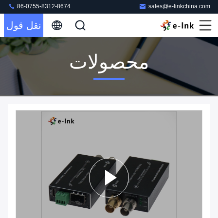
86-0755-8312-8674
sales@e-linkchina.com
نقل قول
محصولات