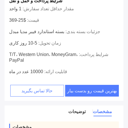
شرایط پرداخت و حمل و نقل
مقدار حداقل تعداد سفارش:
1 واحد
قیمت:
$25-369
جزئیات بسته بندی:
بسته استاندارد فیبر مدیا مبدل
زمان تحویل:
5-10 روز کاری
شرایط پرداخت:
T/T، Western Union، MoneyGram،
PayPal
قابلیت ارائه:
10000 عدد در ماه
بهترین قیمت رو بدست بیار
حالا تماس بگیرید
مشخصات
توضیحات
مشخصات