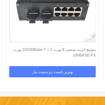
سوئیچ اترنت صنعتی 8 پورت 10/100Base-T + 2 پورت
100BASE-FX
بهترین قیمت رو بدست بیار