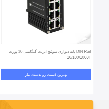
سوئیچ اترنت صنعتی 8 پورت 10T 100T 1000T RJ45 با
DIN Rail پایه دیواری سوئیچ اترنت گیگابیتی 10 پورت
10/100/1000T
بهترین قیمت رو بدست بیار