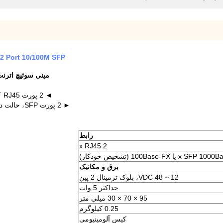
 2 Port 10/100M SFP
مینی سوئیچ اترنت گیگابیتی صنعتی  2
◄ 2 پورت 10/100/1000BASE-T RJ45 با عملکرد خودکار MDI / MDI-X
► 2 پورت SFP، حالت دوگانه 100Base-FX یا 1000Base-X (تشخیص خودکار)
رابط
2 x RJ45
برق و مکانیک
12 ~ 48 VDC، بلوک ترمینال 2 پین
حداکثر 5 وات
95 × 70 × 30 میلی متر
0.25 کیلوگرم
کیس آلومینیومی