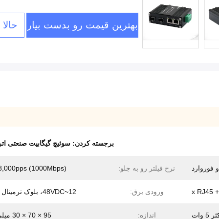
بهترین قیمت رو بدست بیار
حالا
برجسته کردن:
سوئیچ گیگابیت صنعتی ات
 فوروارد
نرخ فیلتر رو به جلو:
8,000pps (1000Mbps)
ورودی برق:
12~48VDC، بلوک ترمینال 2 پین
5 وات
اندازه:
95 × 70 × 30 میلی متر