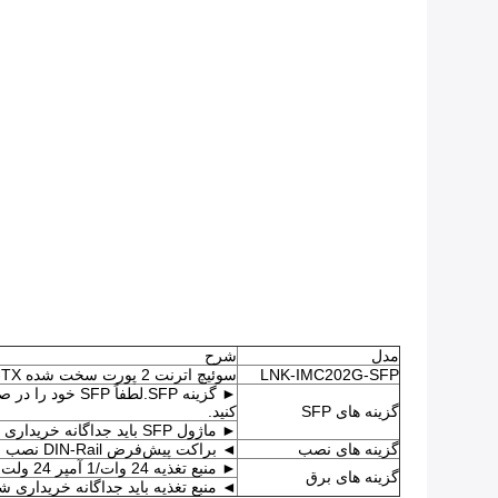
مدل
شرح
LNK-IMC202G-SFP
سوئیچ اترنت 2 پورت سخت شده 10/1001000BASE-TX تا 2x100/1000BASE-X SFP
گزینه های SFP
کنید.
► ماژول SFP باید جداگانه خریداری شود.
گزینه های نصب
◄ براکت پیش‌فرض DIN-Rail نصب شده است، براکت پایه دیواری گنجانده شده است.
► منبع تغذیه 24 وات/1 آمپر 24 ولت.سیم برای بلوک ترمینال را باز کنید
گزینه های برق
◄ منبع تغذیه باید جداگانه خریداری ش