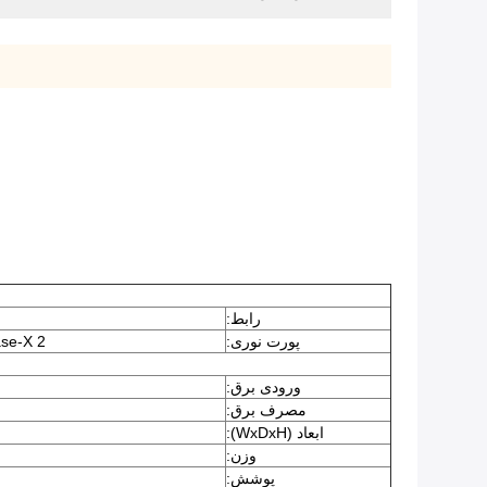
رابط:
پورت نوری:
2 x SFP 1000Base-X یا 100Base-FX (تشخیص خودکار)
ورودی برق:
مصرف برق:
ابعاد (WxDxH):
وزن:
پوشش: