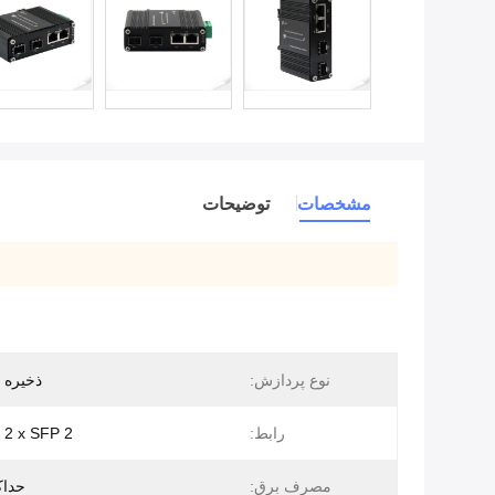
مشخصات
توضیحات
نوع پردازش:
ذخیره و
رابط:
2 x RJ45 + 2 x SFP
مصرف برق:
حداکثر 