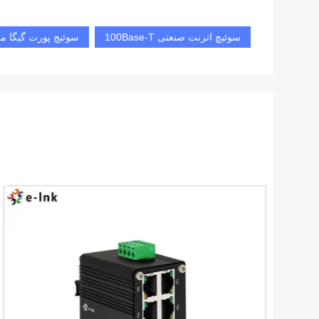
سوئیچ اترنت صنعتی 100Base-T
سوئیچ پورت گیگا م