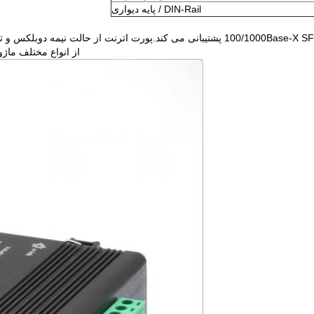
DIN-Rail / پایه دیواری
LNK-IMC202G-SFP از پورت های 10/100/1000Base-T و 100/1000Base-X SFP پشتیبانی می کند
از انواع مختلف ماژول های SFP (فیبر تک حالته/چند حالته، /2