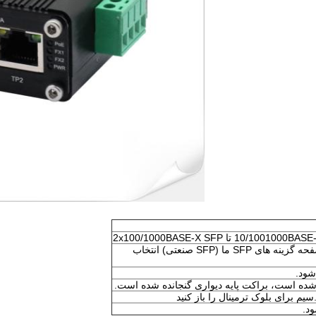
► گزینه SFP.لطفاً SFP خود را در صفحه گزینه های SFP ما (SFP صنعتی) انتخاب
ود.