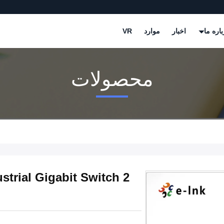
باره ما
اخبار
موارد
VR
محصولات
strial Gigabit Switch 2