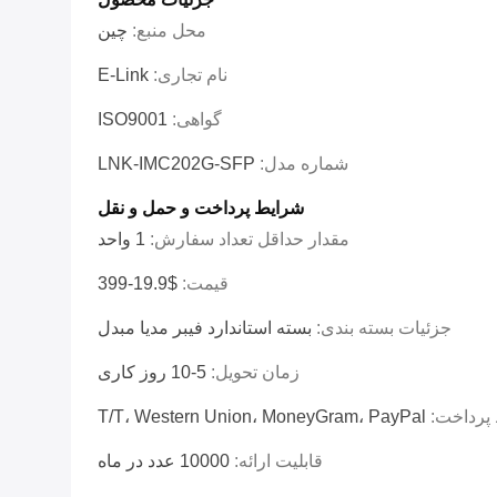
محل منبع:
چین
نام تجاری:
E-Link
گواهی:
ISO9001
شماره مدل:
LNK-IMC202G-SFP
شرایط پرداخت و حمل و نقل
مقدار حداقل تعداد سفارش:
1 واحد
قیمت:
$19.9-399
جزئیات بسته بندی:
بسته استاندارد فیبر مدیا مبدل
زمان تحویل:
5-10 روز کاری
پرداخت:
T/T، Western Union، MoneyGram، PayPal
قابلیت ارائه:
10000 عدد در ماه