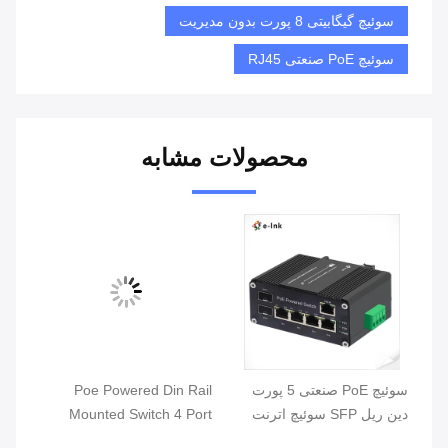
سوئیچ گیگابیتی 8 پورت بدون مدیریت
سوئیچ PoE صنعتی RJ45
محصولات مشابه
S
سوئیچ PoE صنعتی 5 پورت
Poe Powered Din Rail
Po
دین ریل SFP سوئیچ اترنت
Mounted Switch 4 Port
گیگابیتی
10/100/1000T 802.3bt
 802.3