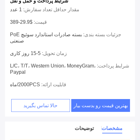
شرایط پرداخت و حمل و نقل
مقدار حداقل تعداد سفارش:
1 عدد
قیمت:
$29.9-389
جزئیات بسته بندی:
بسته صادرات استاندارد سوئیچ PoE
صنعتی
زمان تحویل:
5-15 روز کاری
شرایط پرداخت:
L/C، T/T، Western Union، MoneyGram،
Paypal
قابلیت ارائه:
2000PCS/ماه
بهترین قیمت رو بدست بیار
حالا تماس بگیرید
مشخصات
توضیحات