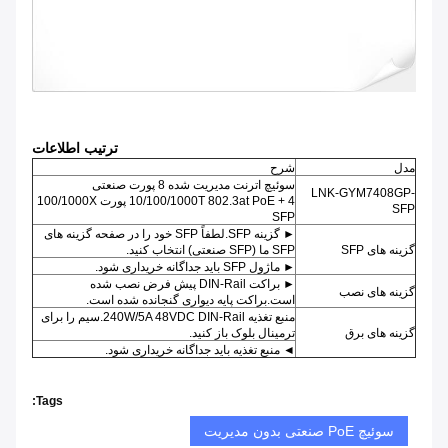
ترتیب اطلاعات
مدل
شرح
سوئیچ اترنت مدیریت شده 8 پورت صنعتی
LNK-GYM7408GP-
10/100/1000T 802.3at PoE + 4 پورت 100/1000X
SFP
SFP
► گزینه SFP.لطفاً SFP خود را در صفحه گزینه های
گزینه های SFP
SFP ما (SFP صنعتی) انتخاب کنید.
► ماژول SFP باید جداگانه خریداری شود.
► براکت DIN-Rail پیش فرض نصب شده
گزینه های نصب
است.براکت پایه دیواری گنجانده شده است.
منبع تغذیه 240W/5A 48VDC DIN-Rail.سیم را برای
گزینه های برق
ترمینال بلوک باز کنید.
◄ منبع تغذیه باید جداگانه خریداری شود.
Tags:
سوئیچ PoE صنعتی بدون مدیریت