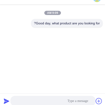
9:09 AM
Good day, what product are you looking for?
E-Link China Technology Co.,LTD
sales@e-linkchina.com
86-0755-8312-8674
5F، ساختمان D جنوبی، پارک ع
لمی جین‌شنگ‌هوی، شماره 3،
جاده دافو، خیابان فوچنگ، گوانلا
ن، منطقه لونگ‌هوا، شنژن، چی
ن
چین کیفیت خوب سوئیچ PoE صنعتی عرضه کننده. حقوق چاپ 2026 E-link China
Technology Co.,LTD . تمامی حقوق محفوظ است.