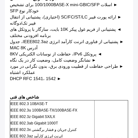
► اسلات 100/1000BASE-X mini-GBIC/SFP برای تشخیص
خودکار نوع SFP
► ارائه پورت فیبر SC/FC/ST/LC (اختیاری)، پشتیبانی از انتقال
فیبر تک/دوگانه
◄ پشتیبانی از فریم غول پیکر 10K بایت، سازگار با پروتکل های
برنامه افزودنی مختلف
► پشتیبانی از فناوری اترنت کارآمد انرژی IEEE802.3az، جدول
آدرس MAC 8K
◄ پروتکل IPv6، حفاظت از نوسانات الکتریکی 8KV
► نشانگر وضعیت کامل، وضعیت کار در یک نگاه
► طراحی حفاظت از قطبیت ورودی برق، بدون نگرانی در مورد
عملکرد اشتباه
► DHCP RFC 1541، 1542
شاخص های فنی
IEEE 802.3 10BASE-T
IEEE 802.3u 100BASE-TX/100BASE-FX
IEEE 802.3z Gigabit SX/LX
IEEE 802.3ab Gigabit 1000T
کنترل جریان و فشار برگشتی IEEE 802.3x
اترنت انرژی کارآمد IEEE 802.3az