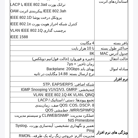
استانداردهای اترنت
ترانک پورت IEEE 802.3ad با LACP
IEEE 802.3ah پیکربندی اترنت OAM
پروتکل درخت پوشا IEEE 802.1D
کنترل شبکه احراز هویت پورت IEEE 802.1x
برچسب گذاری VLAN IEEE 802.1Q
IEEE 1588
بافر بسته
4 مگابیت
حداکثر طول بسته
تا 10 هزار بایت
جدول آدرس MAC
8K
حالت انتقال
ذخیره و فوروارد (حالت فول/نیم دوبلکس)
زمان تاخیر: < 7μs
مبادله اموال
پهنای باند Backplane: 20Gbps
نرخ ارسال بسته: 14.88 مگابایت در ثانیه
نرم افزار
شبکه اضافی: STP، EAPS/ERPS
چندپخشی: IGMP Snooping V1/V2/V3، GMRP
VLAN: IEEE 802.1Q 4K VLAN، QINQ
تجمع پیوندها: دستی / استاتیک / LACP
QOS: COS، DSCP، 8 صف، زمان‌بندی
WRR/SP/WFQ، خط‌مشی QOS
عملکرد مدیریت: CLI/WEB/SNMP و سیستم مدیریت
NIS Primestone
تعمیر و نگهداری تشخیصی: آینه‌سازی پورت، Syslog،
Ping
ویژگی های نرم افزار
مدیریت آلارم: خروجی زنگ رله یک طرفه، RMON،