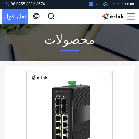
86-0755-8312-8674
sales@e-linkchina.com
نقل قول
محصولات