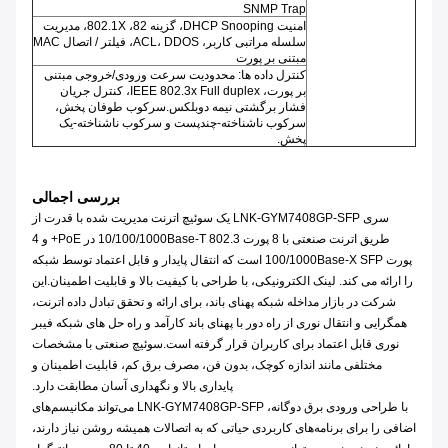
SNMP Trap
امنیت DHCP Snooping، گزینه 82، 802.1X، مدیریت
سلسله مراتبی کاربر، ACL، DDOS، فیلتر / اتصال MAC
مبتنی بر پورت
کنترل داده ها: محدودیت سرعت ورودی/خروجی مبتنی
بر پورت، IEEE 802.3x Full duplex، کنترل جریان
فشار برگشتی نیمه دوبلکس.سرکوب طوفان پخش،
سرکوب ناشناخته-چندپست و سرکوب ناشناخته-یک
پخش.
بررسی اجمالی
سری LNK-GYM7408GP-SFP یک سوئیچ اترنت مدیریت شده با قدرت از
طریق اترنت صنعتی با 8 پورت 10/100/1000Base-T 802.3 در PoE+ و 4
پورت 100/1000Base-X SFP است که انتقال پایدار و قابل اعتماد توسط شبکه
را ارائه می کند. لینک الکترونیکی، با طراحی با کیفیت بالا و قابلیت اطمینان.این
شرکت در بازار مداخله شبکه پهنای باند، برای ارائه و تحقق تبادل داده اترنت،
همگرایی و انتقال نوری از راه دور با پهنای باند کارآمد و راه حل های شبکه فیبر
نوری قابل اعتماد برای کاربران قرار گرفته است.سوئیچ صنعتی با مشخصات
مختلفی مانند اندازه کوچک، بدون فن، مصرف برق کم، قابلیت اطمینان و
پایداری بالا و نگهداری آسان مطابقت دارد.
با طراحی ورودی برق دوگانه، LNK-GYM7408GP-SFP می‌تواند مکانیسم‌های
اضافی را برای برنامه‌های کاربردی حیاتی که به اتصالات همیشه روشن نیاز دارند،