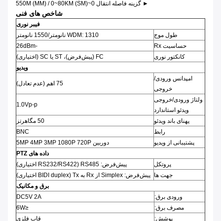
► گزینه فاصله انتقال 0~550M (MM) / 0~80KM (SM)
شاخص های فنی
فیبر نوری
طول موج
WDM: 1310 نانومتر/1550 نانومتر
حساسیت Rx
-26dBm
کانکتور نوری
FC (پیش‌فرض)، ST یا SC (اختیاری)
ویدیو
امپدانس ورودی/
75 اهم (عدم تعادل)
خروجی
ولتاژ ورودی/خروجی
1.0Vp-p
ویدئو استاندارد
پهنای باند ویدئو
50 مگاهرتز
رابط
BNC
پشتیبانی از ویدیو
دوربین 5MP 4MP 3MP 1080P 720P
داده های PTZ
پروتکل
پیش‌فرض: RS485 (RS232/RS422 اختیاری)
جهت ها
پیش‌فرض: Simplex از Rx به Tx (BIDI duplex اختیاری)
برق و مکانیک
ورودی برق:
DC5V 2A
مصرف برق:
≤6W
پوشش:
قاب فلزی