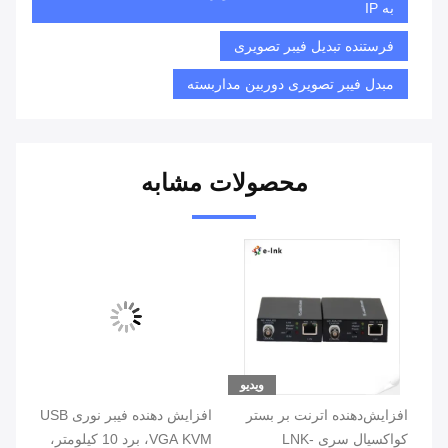
به IP
فرستنده تبدیل فیبر تصویری
مبدل فیبر تصویری دوربین مداربسته
محصولات مشابه
ویدیو
افزایش‌دهنده اترنت بر بستر
افزایش دهنده فیبر نوری USB
کواکسیال سری LNK-
VGA KVM، برد 10 کیلومتر،
dio