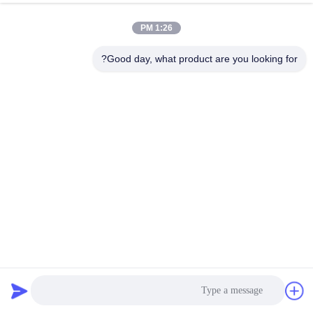
بفرست
1:26 PM
Good day, what product are you looking for?
E-Link China Technology Co.,LTD
sales@e-linkchina.com
86-0755-8312-8674
5F، ساختمان D جنوبی، پارک ع
لمی جین‌شنگ‌هوی، شماره 3،
جاده دافو، خیابان فوچنگ، گوانلا
ن، منطقه لونگ‌هوا، شنژن، چی
ن
چین کیفیت خوب سوئیچ PoE صنعتی عرضه کننده. حقوق چاپ 2026 E-link China
Technology Co.,LTD . تمامی حقوق محفوظ است.