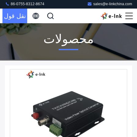
86-0755-8312-8674
sales@e-linkchina.com
نقل قول
محصولات