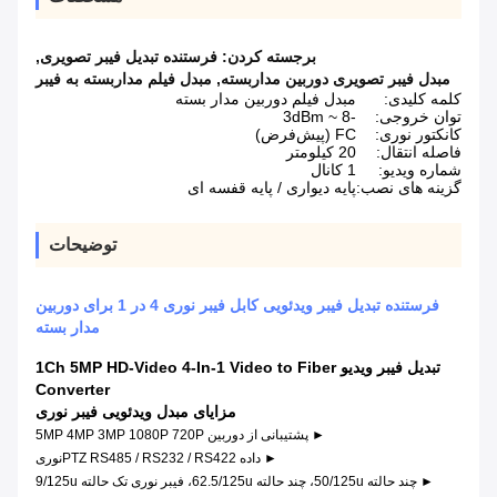
برجسته کردن:
فرستنده تبدیل فیبر تصویری
,
مبدل فیبر تصویری دوربین مداربسته
,
مبدل فیلم مداربسته به فیبر
کلمه کلیدی:
مبدل فیلم دوربین مدار بسته
توان خروجی:
-8 ~ 3dBm
کانکتور نوری:
FC (پیش‌فرض)
فاصله انتقال:
20 کیلومتر
شماره ویدیو:
1 کانال
گزینه های نصب:
پایه دیواری / پایه قفسه ای
توضیحات
فرستنده تبدیل فیبر ویدئویی کابل فیبر نوری 4 در 1 برای دوربین
مدار بسته
تبدیل فیبر ویدیو 1Ch 5MP HD-Video 4-In-1 Video to Fiber
Converter
مزایای مبدل ویدئویی فیبر نوری
► پشتیبانی از دوربین 5MP 4MP 3MP 1080P 720P
► داده PTZ RS485 / RS232 / RS422
نوری
► چند حالته 50/125u، چند حالته 62.5/125u، فیبر نوری تک حالته 9/125u