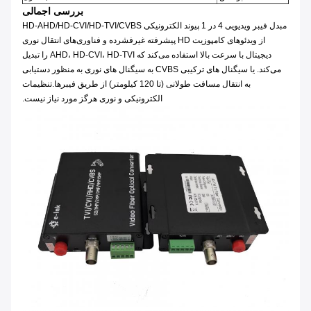
بررسی اجمالی
مبدل فیبر ویدیویی 4 در 1 پیوند الکترونیکی HD-AHD/HD-CVI/HD-TVI/CVBS
از ویدئوهای کامپوزیت HD پیشرفته غیرفشرده و فناوری‌های انتقال نوری
دیجیتال با سرعت بالا استفاده می‌کند که AHD، HD-CVI، HD-TVI را تبدیل
می‌کند. یا سیگنال های ترکیبی CVBS به سیگنال های نوری به منظور دستیابی
به انتقال مسافت طولانی (تا 120 کیلومتر) از طریق فیبرها.تنظیمات
الکترونیکی و نوری هرگز مورد نیاز نیست.