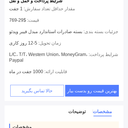
شرایط پرداخت و حمل و نقل
مقدار حداقل تعداد سفارش:
1 جفت
قیمت:
$29-769
جزئیات بسته بندی:
بسته صادرات استاندارد مبدل فیبر ویدئو
زمان تحویل:
5-12 روز کاری
شرایط پرداخت:
L/C، T/T، Western Union، MoneyGram،
Paypal
قابلیت ارائه:
1000 جفت در ماه
بهترین قیمت رو بدست بیار
حالا تماس بگیرید
مشخصات
توضیحات
مشخصات