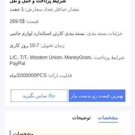
شرایط پرداخت و حمل و نقل
مقدار حداقل تعداد سفارش:
1 جفت
قیمت:
$5-269
جزئیات بسته بندی:
بسته بندی کارتن استاندارد لوازم جانبی
زمان تحویل:
7-10 روز کاری
شرایط پرداخت:
L/C، T/T، Western Union، MoneyGram،
PayPal
قابلیت ارائه:
1000000PCS/ماه
بهترین قیمت رو بدست بیار
حالا تماس بگیرید
مشخصات
توضیحات
مشخصات