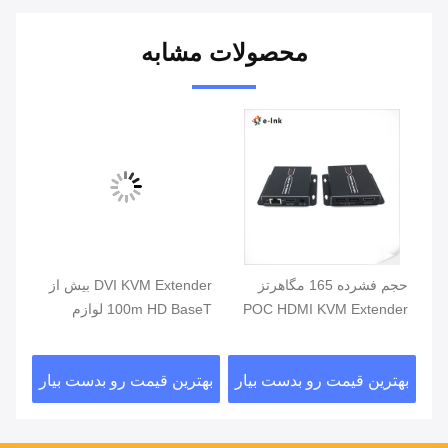
محصولات مشابه
حجم فشرده 165 مگاهرتز
DVI KVM Extender بیش از
DIN
POC HDMI KVM Extender
100m HD BaseT لوازم
J45
با کنترل از راه دور
جانبی فیبر نوری تک کات 6 7
سیگ
کابل
می 
ار
بهترین قیمت رو بدست بیار
بهترین قیمت رو بدست بیار
بهت