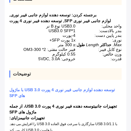
برجسته کردن:
توسعه دهنده لوازم جانبی فیبر نوری
,
لوازم جانبی فیبر نوری SFP
,
توسعه دهنده فیبر نوری 4 پورت
واحد محلی:
USB3.0 نوع B نر
بندر بالادست:
USB3.0 SFP*1
بندر پایین دست:
4-پورت
نوری:
1x پورت SFP+
Max.
حداکثر
Length
طول
:
≤ 300 متر
نوع کابل فیبر:
فیبر حالت مفتی: OM3-300 *2
وزن خالص:
0.55 کیلوگرم
قدرت:
خروجی: 5VDC, 3.0A
توضیحات
توسعه دهنده لوازم جانبی فیبر نوری 4 پورت USB 3.0 با ماژول
های SFP
تجهیزات جانبی
توسعه دهنده فیبر نوری 4 پورت USB 3.0، از جمله
ماژول های SFP
تجهیزات جانبی
مزایای:
با USB 3.0/1.1 سازگاری با سرعت فوق العاده USB 3.0 را افزایش می دهد.
با هاست USB 3.0 کار می کند