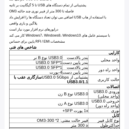
پشتیبانی از تمام دستگاه های USB تا 5 گیگابیت بر ثانیه
فاصله تا 300 متر از فیبر نوری چند حالته OM3
با استفاده از هاب USB اضافی می توان تعداد دستگاه ها را افزایش داد
پلاگین و بازی واقعی
درایورهای نرم افزار مورد نیاز است
با سیستم عامل های Windows7، Windows8، Windows10 کار می کند
مشخصات RFI / EMI پایین برای حساس
شاخص های فنی
کارایی
بندر بالادست
USB3.0 نوع B نر
واحد محلی
بندر پایین دست
USB3.0 SFP*1
بندر بالادست
USB3.0 SFP*1
واحد راه دور
بندر پایین دست
4-پورت
پشتیبانی از USB3.0 5Gbps
سازگاری عقب با
حالت کاربری
USB
3.0
/1.1
اتصالات
ورودی USB3.0
USB3.0 نوع B زن
(واحد محلی)
خروجی USB3.0
USB3.0 نوع A زن
(واحد راه دور)
نوری
1x پورت SFP+
کابل
نوع کابل فیبر
فیبر حالت مفتی: OM3-300 *2
حداکثرطول
≤ 300 متر