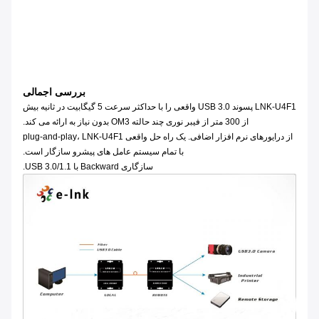
بررسی اجمالی
LNK-U4F1 پسوند USB 3.0 واقعی را با حداکثر سرعت 5 گیگابیت در ثانیه بیش
از 300 متر از فیبر نوری چند حالته OM3 بدون نیاز به ارائه می کند.
از درایورهای نرم افزار اضافی. یک راه حل واقعی plug-and-play، LNK-U4F1
با تمام سیستم عامل های پیشرو سازگار است.
سازگاری Backward با USB 3.0/1.1.