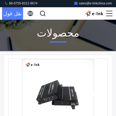
86-0755-8312-8674
sales@e-linkchina.com
نقل قول
محصولات