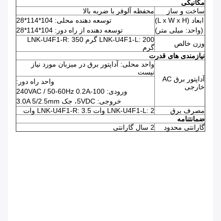
مکانیکی
ساخت و ساز
محفظه آلوفر با ضربه بالا
ابعاد (L x W x H)
توسعه دهنده محلی: 104*114*28
(واحد: میلی متر)
توسعه دهنده از راه دور: 104*114*28
LNK-U4F1-L: 200 گرم LNK-U4F1-R: 350
وزن خالص
گرم
نیازمندی های قدرت
واحد محلی: آداپتور برق در میزبان مورد نیاز
نیست
آداپتور برق AC
واحد راه دور:
خارجی
ورودی: 100-240VAC / 50-60Hz 0.2A
خروجی: 5VDC، جک 3.0A 5/2.5mm
مصرف برق
LNK-U4F1-L: 2 وات LNK-U4F1-R: 3.5 وات
ضمانتنامه
گارانتی محدود
2 سال گارانتی