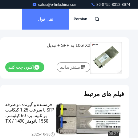
sales@e-linkchina.com
86-0755-8312-8674
نقل قول
Persian
10G X2 به SFP + تبدیل
بیشتر بدانید
اکنون چت کنید
فیلم های مرتبط
فرستنده و گيرنده دو طرفه
SFP با سرعت 1.25 گیگابیت
بر ثانیه، برد 60 کیلومتر،
1550 نانومتر TX / 1490
نانومتر RX
ماژول فرستنده گیرنده SFP
00:24
2025-10-30