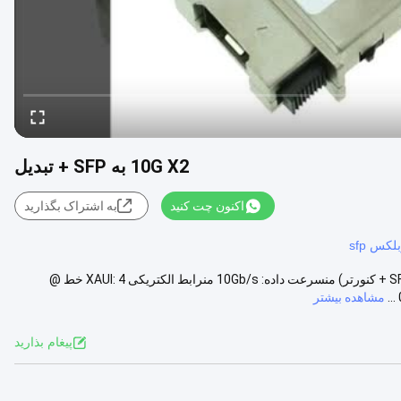
10G X2 به SFP + تبدیل
اکنون چت کنید
به اشتراک بگذارید
کس sfp
10G X2 به SFP + تبدیل Aمزایایی منفاکتور فرم: آداپتور X2 SFP + (X2 به SFP + کنورتر) منسرعت داده: 10Gb/s منرابط الکتریکی XAUI: 4 خط @
مشاهده بیشتر
پيغام بذاريد