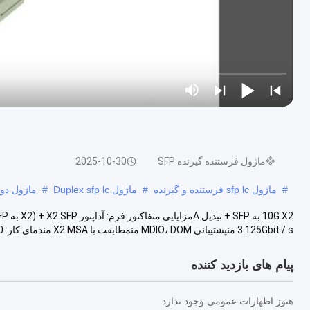
ماژول فرستنده گیرنده SFP
2025-10-30
#
ماژول sfp lc فرستنده و گیرنده
#
ماژول Duplex sfp lc
#
ماژول دوبل
3.125Gbit / s منپشتیبانی MDIO، DOM منمطابقت با X2 MSA مندمای کار: 0 ...
پیام های بازدید کننده
هنوز اظهارات عمومی وجود ندارد