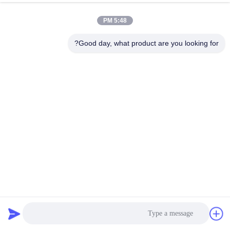
5:48 PM
Good day, what product are you looking for?
8Ch گیگابیت PoE + 6Ch جلو 3G-SDI + 2Ch عقب 3G-SDI فایبر
نوری
افزایش‌دهنده ویدیویی SDI
2026-01-28
271 نظرات