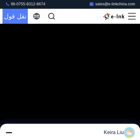
86-0755-8312-8674
sales@e-linkchina.com
نقل قول
Keira Liu